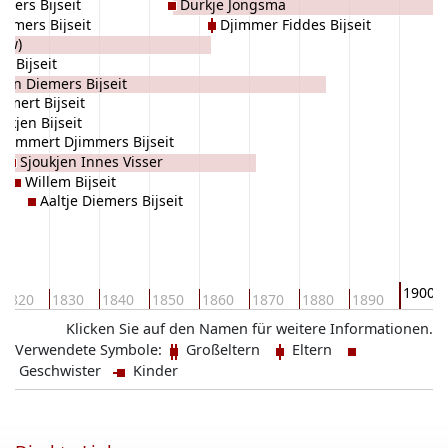
mers Bijseit
Durkje Jongsma
iemers Bijseit
Djimmer Fiddes Bijseit
auw)
n Bijseit
jen Diemers Bijseit
mmert Bijseit
akjen Bijseit
Lammert Djimmers Bijseit
Sjoukjen Innes Visser
Willem Bijseit
Aaltje Diemers Bijseit
1900
1820
1830
1840
1850
1860
1870
1880
1890
Klicken Sie auf den Namen für weitere Informationen.
Verwendete Symbole:
Großeltern
Eltern
Geschwister
Kinder