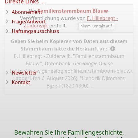
Direkte Links ...
Die
Familienstammbaum Blauw
-
Abonnement
Veröffentlichung wurde von
E. Hillebregt -
Frage/Antwort
Zuiderwijk
erstellt.
nimm Kontakt auf
Haftungsausschluss
Geben Sie beim Kopieren von Daten aus diesem
Stammbaum bitte die Herkunft an:
E. Hillebregt - Zuiderwijk, "Familienstammbaum
Blauw", Datenbank,
Genealogie Online
(
https://www.genealogieonline.nl/stamboom-blauw/I4
Newsletter
: abgerufen 6. August 2026), "Hendrik Djimmers
Kontakt
Bijzeit (1820-1900)".
Bewahren Sie Ihre Familiengeschichte,