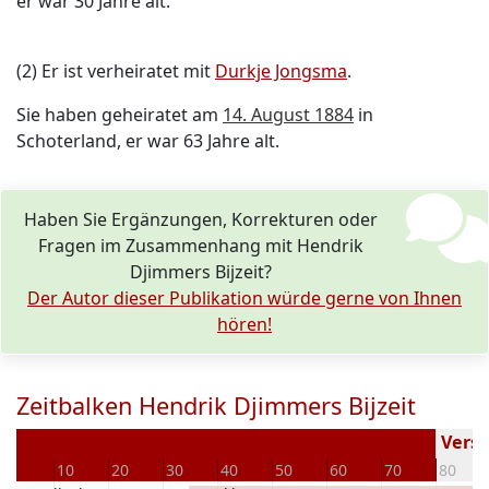
er war 30 Jahre alt.
(2) Er ist verheiratet mit
Durkje Jongsma
.
Sie haben geheiratet am
14. August 1884
in
Schoterland, er war 63 Jahre alt.
Haben Sie Ergänzungen, Korrekturen oder
Fragen im Zusammenhang mit Hendrik
Djimmers Bijzeit?
Der Autor dieser Publikation würde gerne von Ihnen
hören!
Zeitbalken Hendrik Djimmers Bijzeit
Verst
0
10
20
30
40
50
60
70
80