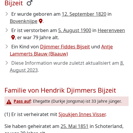
Bijzeit
Er wurde geboren am
12. September 1820
in
Bovenknijpe
.
Er ist verstorben am
5. August 1900
in
Heerenveen
, er war 79 Jahre alt.
Ein Kind von
Djimmer Fiddes Bijseit
und
Antje
Lammerts Blauw (Blaauw)
Diese Information wurde zuletzt aktualisiert am
8.
August 2023
.
Familie von Hendrik Djimmers Bijzeit
Pass auf
: Ehegatte (Durkje Jongsma) ist 33 Jahre jünger.
(1) Er ist verheiratet mit
Sjoukjen Innes Visser
.
Sie haben geheiratet am
25. Mai 1851
in Schoterland,