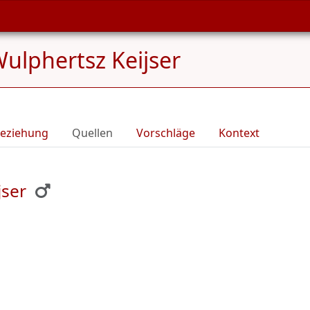
Wulphertsz Keijser
eziehung
Quellen
Vorschläge
Kontext
jser