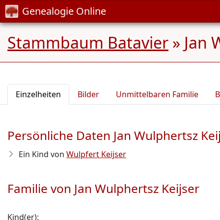
Genealogie Online
Stammbaum Batavier
»
Jan 
Einzelheiten
Bilder
Unmittelbaren Familie
B
Persönliche Daten Jan Wulphertsz Kei
Ein Kind von
Wulpfert Keijser
Familie von Jan Wulphertsz Keijser
Kind(er):