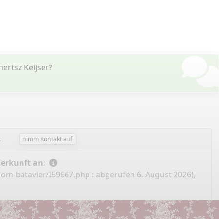
rtsz Keijser?
.
nimm Kontakt auf
Herkunft an:
oom-batavier/I59667.php
: abgerufen 6. August 2026),