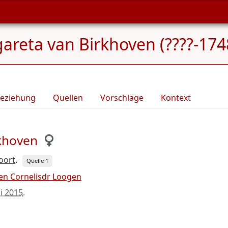
areta van Birkhoven (????-174
eziehung
Quellen
Vorschläge
Kontext
khoven
oort
.
Quelle 1
jen Cornelisdr Loogen
li 2015
.