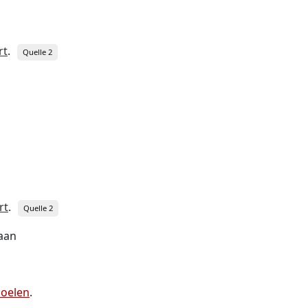
rt
.
Quelle 2
rt
.
Quelle 2
gaan
doelen
.