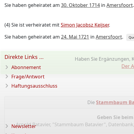
Sie haben geheiratet am
30. Oktober 1714
in
Amersfoort
.
(4) Sie ist verheiratet mit
Simon Jacobsz Keijser
.
Sie haben geheiratet am
24. Mai 1721
in
Amersfoort
.
Que
Direkte Links ...
Haben Sie Ergänzungen, 
Der A
Abonnement
Frage/Antwort
Haftungsausschluss
Die
Stammbaum Ba
Geben Sie beim
Arnold Batavier, "Stammbaum Batavier", Datenbank
Newsletter