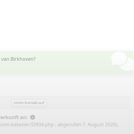
 van Birkhoven?
.
nimm Kontakt auf
Herkunft an:
oom-batavier/I3904.php
: abgerufen 7. August 2026),