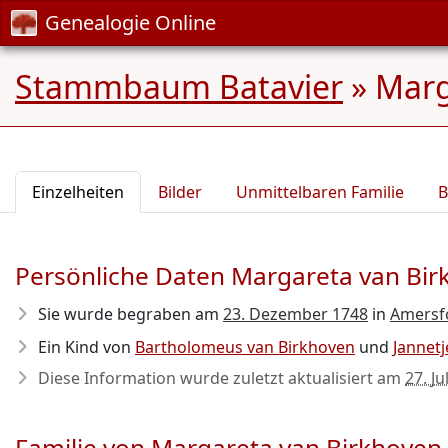
Genealogie Online
Stammbaum Batavier
»
Marg
Einzelheiten
Bilder
Unmittelbaren Familie
B
Persönliche Daten Margareta van Bir
Sie wurde begraben am
23. Dezember 1748
in
Amersf
Ein Kind von
Bartholomeus van Birkhoven
und
Jannet
Diese Information wurde zuletzt aktualisiert am
27. Ju
Familie von Margareta van Birkhoven