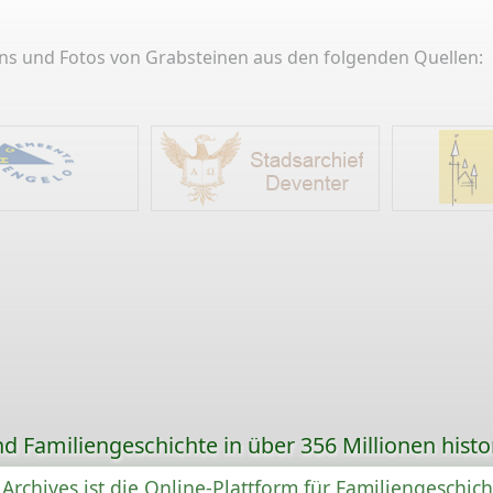
ans und Fotos von Grabsteinen aus den folgenden Quellen:
d Familiengeschichte in über 356 Millionen hist
Archives ist die Online-Plattform für Familiengeschic