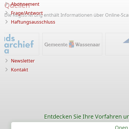
Quellen
Abonnement
Frage/Antwort
Die Registrierung enthält Informationen über Online-Sc
Haftungsausschluss
Newsletter
Kontakt
Entdecken Sie Ihre Vorfahren un
Open 