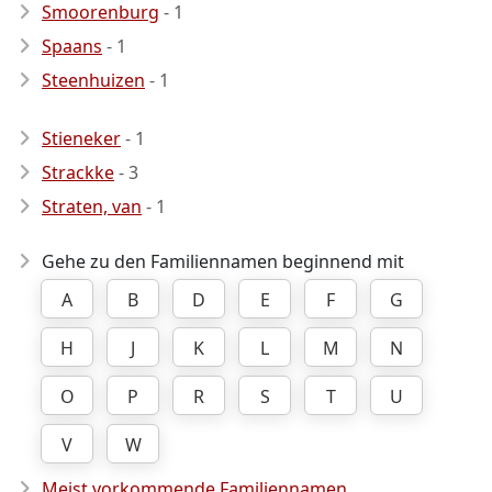
Smoorenburg
- 1
Spaans
- 1
Steenhuizen
- 1
Stieneker
- 1
Strackke
- 3
Straten, van
- 1
Gehe zu den Familiennamen beginnend mit
A
B
D
E
F
G
H
J
K
L
M
N
O
P
R
S
T
U
V
W
Meist vorkommende Familiennamen