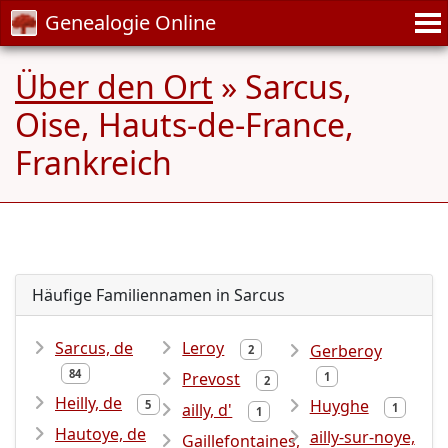
Genealogie Online
Über den Ort
» Sarcus,
Oise, Hauts-de-France,
Frankreich
Häufige Familiennamen in Sarcus
Sarcus, de
Leroy
Gerberoy
2
84
Prevost
1
2
Heilly, de
Huyghe
5
ailly, d'
1
1
Hautoye, de
ailly-sur-noye,
Gaillefontaines,