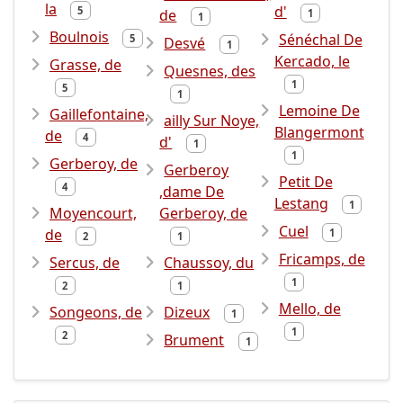
la
d'
5
de
1
1
Boulnois
Sénéchal De
5
Desvé
1
Kercado, le
Grasse, de
Quesnes, des
1
5
1
Lemoine De
Gaillefontaine,
ailly Sur Noye,
Blangermont
de
4
d'
1
1
Gerberoy, de
Gerberoy
Petit De
4
,dame De
Lestang
1
Moyencourt,
Gerberoy, de
Cuel
de
1
2
1
Fricamps, de
Sercus, de
Chaussoy, du
1
2
1
Mello, de
Songeons, de
Dizeux
1
1
2
Brument
1