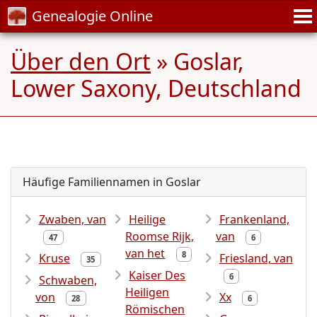
Genealogie Online
Über den Ort
» Goslar,
Lower Saxony, Deutschland
Häufige Familiennamen in Goslar
Zwaben, van
Heilige
Frankenland,
Roomse Rijk,
van
47
6
van het
8
Kruse
Friesland, van
35
Kaiser Des
6
Schwaben,
Heiligen
von
Xx
28
6
Römischen