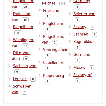
Ringelheim,
Germany
Reiches
8
von
20
5
Friesland
Duitsland,
Beieren, van
7
van
19
5
Ringleheim
Ringelheim
Saxony
5
7
18
Sachsen
5
Ringelheim,
Waiblingen,
Ragnhildis
van
7
von
11
5
Vonringelheim
Dike, von
Germans
7
dem
9
4
Capellen, zur
Sachsen, von
Moses
4
7
9
Saxony, of
Kippenberg
Leur, de
8
4
7
Schwaben,
van
8