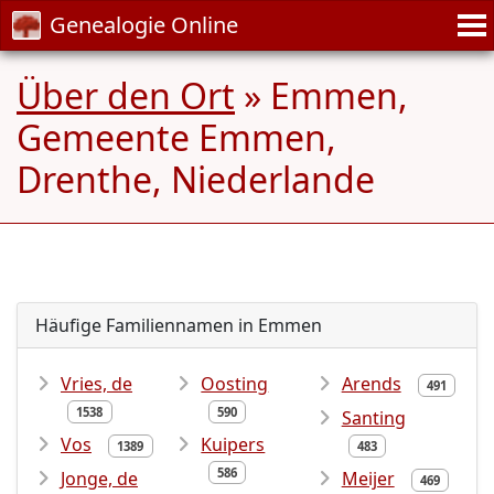
Genealogie Online
Über den Ort
» Emmen,
Gemeente Emmen,
Drenthe, Niederlande
Häufige Familiennamen in Emmen
Vries, de
Oosting
Arends
491
1538
590
Santing
Vos
Kuipers
1389
483
586
Jonge, de
Meijer
469