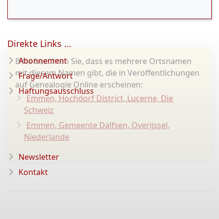
Direkte Links ...
Abonnement
Bitte beachten Sie, dass es mehrere Ortsnamen
mit diesem Namen gibt, die in Veröffentlichungen
Frage/Antwort
auf Genealogie Online erscheinen:
Haftungsausschluss
Emmen, Hochdorf District, Lucerne, Die
Schweiz
Emmen, Gemeente Dalfsen, Overijssel,
Niederlande
Newsletter
Kontakt