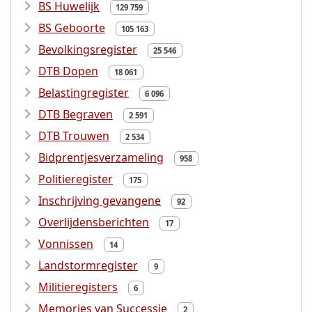
BS Huwelijk
129 759
BS Geboorte
105 163
Bevolkingsregister
25 546
DTB Dopen
18 061
Belastingregister
6 096
DTB Begraven
2 591
DTB Trouwen
2 534
Bidprentjesverzameling
958
Politieregister
175
Inschrijving gevangene
92
Overlijdensberichten
17
Vonnissen
14
Landstormregister
9
Militieregisters
6
Memories van Successie
2