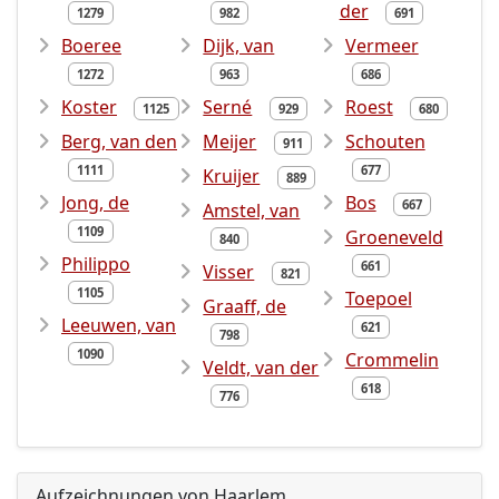
der
1279
982
691
Boeree
Dijk, van
Vermeer
1272
963
686
Koster
Serné
Roest
1125
929
680
Berg, van den
Meijer
Schouten
911
1111
677
Kruijer
889
Jong, de
Bos
667
Amstel, van
1109
Groeneveld
840
Philippo
661
Visser
821
1105
Toepoel
Graaff, de
Leeuwen, van
621
798
1090
Crommelin
Veldt, van der
618
776
Aufzeichnungen von Haarlem