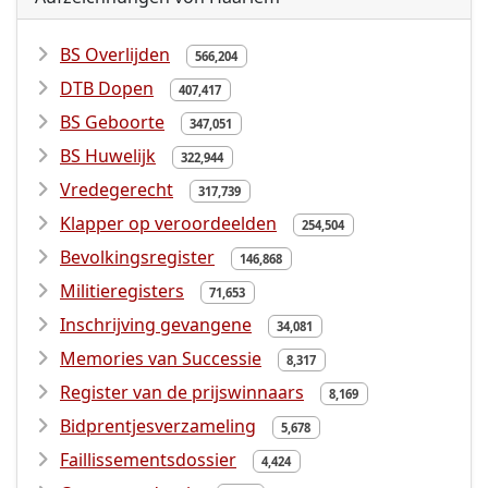
BS Overlijden
566,204
DTB Dopen
407,417
BS Geboorte
347,051
BS Huwelijk
322,944
Vredegerecht
317,739
Klapper op veroordeelden
254,504
Bevolkingsregister
146,868
Militieregisters
71,653
Inschrijving gevangene
34,081
Memories van Successie
8,317
Register van de prijswinnaars
8,169
Bidprentjesverzameling
5,678
Faillissementsdossier
4,424