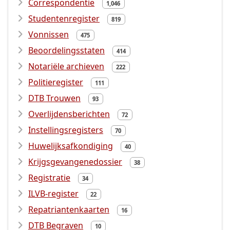
Correspondentie
1,046
Studentenregister
819
Vonnissen
475
Beoordelingsstaten
414
Notariële archieven
222
Politieregister
111
DTB Trouwen
93
Overlijdensberichten
72
Instellingsregisters
70
Huwelijksafkondiging
40
Krijgsgevangenedossier
38
Registratie
34
ILVB-register
22
Repatriantenkaarten
16
DTB Begraven
10