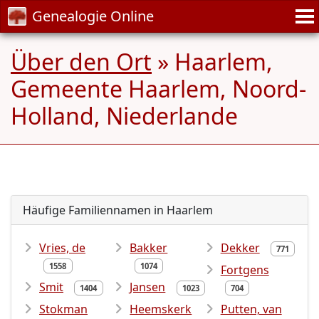
Genealogie Online
Über den Ort
» Haarlem,
Gemeente Haarlem, Noord-
Holland, Niederlande
Häufige Familiennamen in Haarlem
Vries, de
Bakker
Dekker
771
1558
1074
Fortgens
Smit
Jansen
1404
1023
704
Stokman
Heemskerk
Putten, van