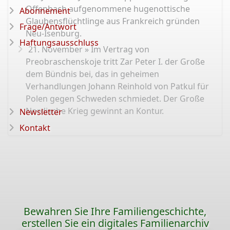
Offenbach aufgenommene hugenottische
Abonnement
Glaubensflüchtlinge aus Frankreich gründen
Frage/Antwort
Neu-Isenburg.
Haftungsausschluss
21. November » Im Vertrag von
Preobraschenskoje tritt Zar Peter I. der Große
dem Bündnis bei, das in geheimen
Verhandlungen Johann Reinhold von Patkul für
Polen gegen Schweden schmiedet. Der Große
Nordische Krieg gewinnt an Kontur.
Newsletter
Kontakt
Bewahren Sie Ihre Familiengeschichte,
erstellen Sie ein digitales Familienarchiv