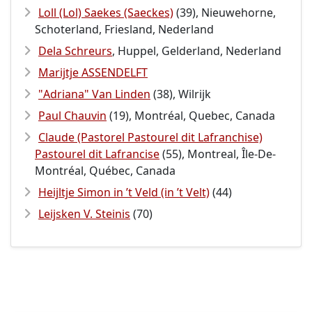
Loll (Lol) Saekes (Saeckes)
(39), Nieuwehorne,
Schoterland, Friesland, Nederland
Dela Schreurs
, Huppel, Gelderland, Nederland
Marijtje ASSENDELFT
"Adriana" Van Linden
(38), Wilrijk
Paul Chauvin
(19), Montréal, Quebec, Canada
Claude (Pastorel Pastourel dit Lafranchise)
Pastourel dit Lafrancise
(55), Montreal, Île-De-
Montréal, Québec, Canada
Heijltje Simon in ’t Veld (in ’t Velt)
(44)
Leijsken V. Steinis
(70)