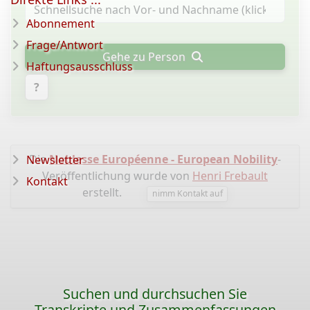
Abonnement
Frage/Antwort
Gehe zu Person
Haftungsausschluss
?
Die
Noblesse Européenne - European Nobility
-
Newsletter
Veröffentlichung wurde von
Henri Frebault
Kontakt
erstellt.
nimm Kontakt auf
Suchen und durchsuchen Sie
Transkripte und Zusammenfassungen