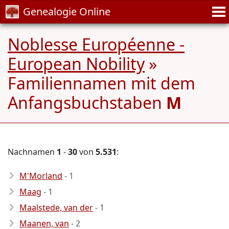
Genealogie Online
Noblesse Européenne -
European Nobility
»
Familiennamen mit dem
Anfangsbuchstaben
M
Nachnamen
1
-
30
von
5.531
:
M'Morland
- 1
Maag
- 1
Maalstede, van der
- 1
Maanen, van
- 2