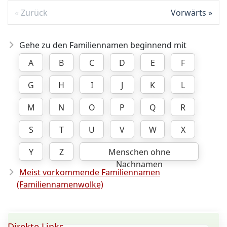
Zurück
Vorwärts
Gehe zu den Familiennamen beginnend mit
A
B
C
D
E
F
G
H
I
J
K
L
M
N
O
P
Q
R
S
T
U
V
W
X
Y
Z
Menschen ohne
Nachnamen
Meist vorkommende Familiennamen
(Familiennamenwolke)
Direkte Links ...