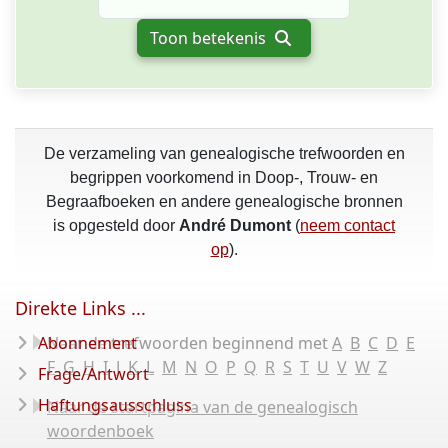
Toon betekenis
De verzameling van genealogische trefwoorden en
begrippen voorkomend in Doop-, Trouw- en
Begraafboeken en andere genealogische bronnen
is opgesteld door
André Dumont
(
neem contact
op
).
Direkte Links ...
Abonnement
Naar de trefwoorden beginnend met
A
B
C
D
E
F
G
H
I
J
K
L
M
N
O
P
Q
R
S
T
U
V
W
Z
Frage/Antwort
Haftungsausschluss
Naar de startpagina van de genealogisch
woordenboek