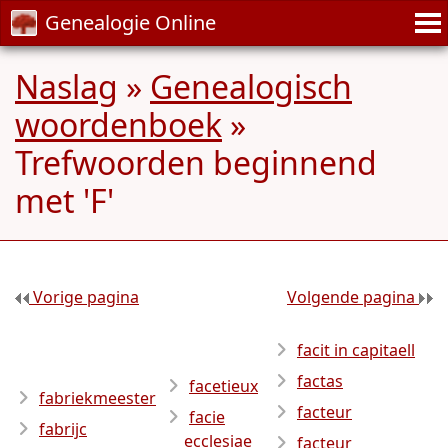
Genealogie Online
Naslag
»
Genealogisch
woordenboek
»
Trefwoorden beginnend
met 'F'
Vorige pagina
Volgende pagina
facit in capitaell
factas
facetieux
fabriekmeester
facteur
facie
fabrijc
ecclesiae
facteur