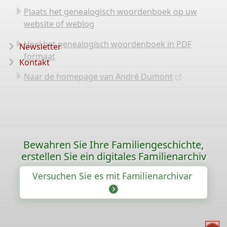
Plaats het genealogisch woordenboek op uw
website of weblog
Heel het genealogisch woordenboek in PDF
Newsletter
formaat
Kontakt
Naar de homepage van André Dumont
Bewahren Sie Ihre Familiengeschichte,
erstellen Sie ein digitales Familienarchiv
Versuchen Sie es mit Familienarchivar