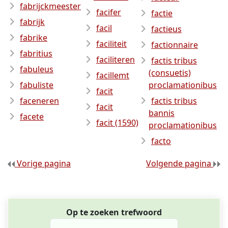
fabrijckmeester
facifer
factie
fabrijk
facil
factieus
fabrike
faciliteit
factionnaire
fabritius
faciliteren
factis tribus
fabuleus
(consuetis)
facillemt
fabuliste
proclamationibus
facit
faceneren
factis tribus
facit
bannis
facete
facit (1590)
proclamationibus
facto
Vorige pagina
Volgende pagina
Op te zoeken trefwoord