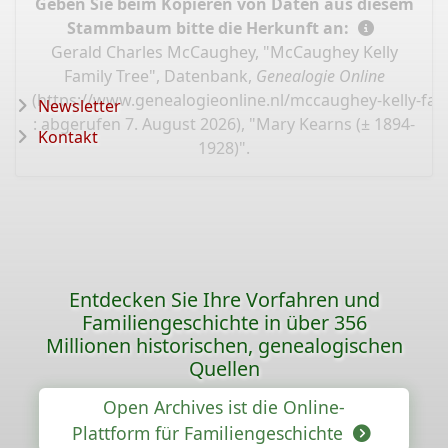
Geben Sie beim Kopieren von Daten aus diesem
Stammbaum bitte die Herkunft an:
Gerald Charles McCaughey, "McCaughey Kelly
Family Tree", Datenbank,
Genealogie Online
(
https://www.genealogieonline.nl/mccaughey-kelly-fam
Newsletter
: abgerufen 7. August 2026), "Mary Kearns (± 1894-
Kontakt
1928)".
Entdecken Sie Ihre Vorfahren und
Familiengeschichte in über 356
Millionen historischen, genealogischen
Quellen
Open Archives ist die Online-
Plattform für Familiengeschichte