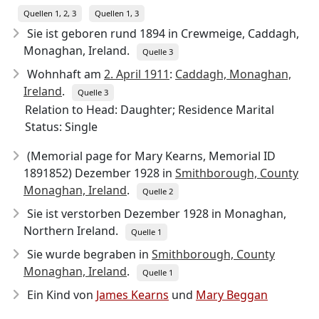
Quellen 1, 2, 3
Quellen 1, 3
Sie ist geboren rund 1894
in Crewmeige, Caddagh,
Monaghan, Ireland.
Quelle 3
Wohnhaft am
2. April 1911
:
Caddagh, Monaghan,
Ireland
.
Quelle 3
Relation to Head: Daughter; Residence Marital
Status: Single
(Memorial page for Mary Kearns, Memorial ID
1891852) Dezember 1928 in
Smithborough, County
Monaghan, Ireland
.
Quelle 2
Sie ist verstorben Dezember 1928
in Monaghan,
Northern Ireland.
Quelle 1
Sie wurde begraben in
Smithborough, County
Monaghan, Ireland
.
Quelle 1
Ein Kind von
James Kearns
und
Mary Beggan