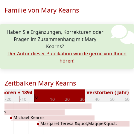
Familie von Mary Kearns
Haben Sie Ergänzungen, Korrekturen oder
Fragen im Zusammenhang mit Mary
Kearns?
Der Autor dieser Publikation würde gerne von Ihnen
hören!
Zeitbalken Mary Kearns
eboren ± 1894
Verstorben ( Jahr)
0
-20
-10
10
20
30
40
50
60
an
rns
Michael Kearns
Margaret Teresa &quot;Maggie&quot;
Kearns