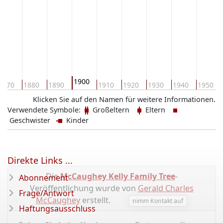
1900
1870
1880
1890
1910
1920
1930
1940
1950
Klicken Sie auf den Namen für weitere Informationen.
Verwendete Symbole:
Großeltern
Eltern
Geschwister
Kinder
Direkte Links ...
Die
McCaughey Kelly Family Tree
-
Abonnement
Veröffentlichung wurde von
Gerald Charles
Frage/Antwort
McCaughey
erstellt.
nimm Kontakt auf
Haftungsausschluss