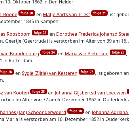
am 10. Oktober 1862 in Den Helder.
folge 20
folge 21
en Hoope
en
Matje Aarts van Triest
, ist geb
. September 1845 in Kampen.
folge 22
cas Roosboom
en
Dorothea Frederica Johansd Stee
 Geertje (Geertruda) is verstorben im Alter von 39 am 16. 
folge 24
folge 25
 van Brandenburg
en
Maria van Pieterson
,
81 in Rotterdam.
folge 26
folge 27
en
Sygje (Zijtje) van Kesteren
, ist geboren a
m.
folge 28
sz van Kooten
en
Johanna Gijsbertsd van Leeuwen
storben im Alter von 77 am 6. Dezember 1862 in Ouderkerk a
folge 30
ohannes (Jan) Schoonderwoerd
en
Johanna Adriana 
a Maria is verstorben am 10. Dezember 1852 in Ouderkerk a