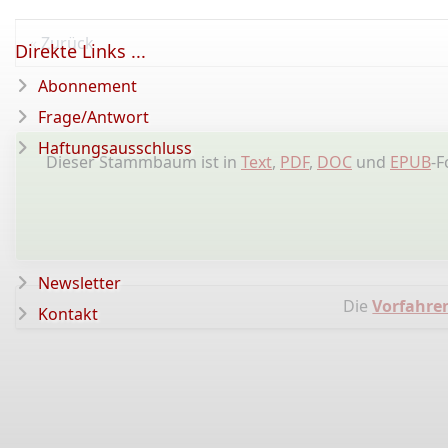
Zurück
Direkte Links ...
Abonnement
Frage/Antwort
Haftungsausschluss
Dieser Stammbaum ist in
Text
,
PDF
,
DOC
und
EPUB
-F
Newsletter
Die
Vorfahren
Kontakt