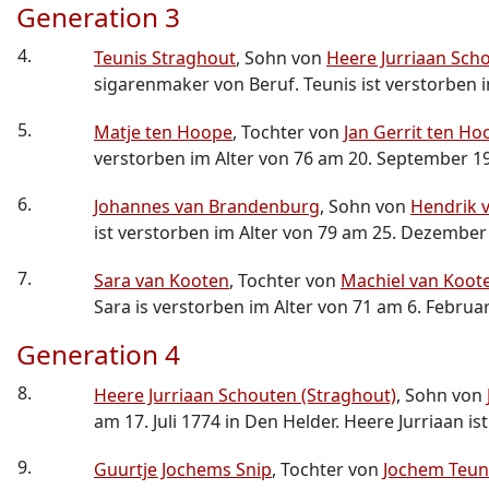
Generation 3
4.
Teunis Straghout
, Sohn von
Heere Jurriaan Sch
sigarenmaker von Beruf. Teunis ist verstorben i
5.
Matje ten Hoope
, Tochter von
Jan Gerrit ten Ho
verstorben im Alter von 76 am 20. September 1
6.
Johannes van Brandenburg
, Sohn von
Hendrik 
ist verstorben im Alter von 79 am 25. Dezember
7.
Sara van Kooten
, Tochter von
Machiel van Koot
Sara is verstorben im Alter von 71 am 6. Februa
Generation 4
8.
Heere Jurriaan Schouten (Straghout)
, Sohn von
am 17. Juli 1774 in Den Helder. Heere Jurriaan i
9.
Guurtje Jochems Snip
, Tochter von
Jochem Teun