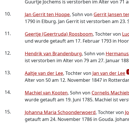
Guurtje Jochems is verstorben im Alter von 71 
10.
Jan Gerrit ten Hoope
, Sohn von
Gerrit Jansen t
1790 in Elburg. Jan Gerrit ist verstorben am 23
11.
Geertje (Geertruda) Roosboom
, Tochter von
Lu
und wurde getauft am 17. Februar 1793 in Hoorn.
12.
Hendrik van Brandenburg
, Sohn von
Hermanus
ist verstorben im Alter von 79 am 27. Januar 18
13.
Aaltje van der Lee
, Tochter von
Jan van der Lee
Alter von 50 am 12. November 1847 in Rotterda
14.
Machiel van Kooten
, Sohn von
Cornelis Machiel
wurde getauft am 19. Juni 1785. Machiel ist ver
15.
Johanna Maria Schoonderwoerd
, Tochter von
J
getauft am 24. November 1786 in Gouda. Johann