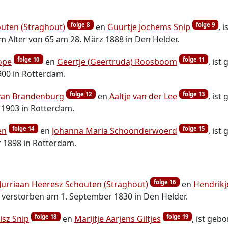
folge 8
folge 9
outen (Straghout)
en
Guurtje Jochems Snip
, 
m Alter von 65 am 28. März 1888 in Den Helder.
folge 10
folge 11
ope
en
Geertje (Geertruda) Roosboom
, ist
900 in Rotterdam.
folge 12
folge 13
van Brandenburg
en
Aaltje van der Lee
, is
 1903 in Rotterdam.
folge 14
folge 15
en
en
Johanna Maria Schoonderwoerd
, ist
r 1898 in Rotterdam.
folge 16
Jurriaan Heeresz Schouten (Straghout)
en
Hendrikj
st verstorben am 1. September 1830 in Den Helder.
folge 18
folge 19
isz Snip
en
Marijtje Aarjens Giltjes
, ist geb