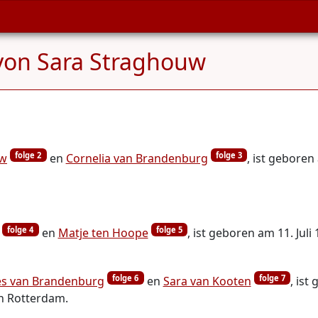
von Sara Straghouw
folge 2
folge 3
uw
en
Cornelia van Brandenburg
, ist gebore
folge 4
folge 5
en
Matje ten Hoope
, ist geboren am 11. Juli
folge 6
folge 7
es van Brandenburg
en
Sara van Kooten
, ist
in Rotterdam.