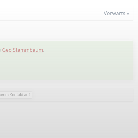
Vorwärts
ls
Geo Stammbaum
.
nimm Kontakt auf