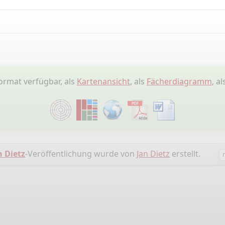
ormat verfügbar, als
Kartenansicht
, als
Fächerdiagramm
, a
 Dietz
-Veröffentlichung wurde von
Jan Dietz
erstellt.