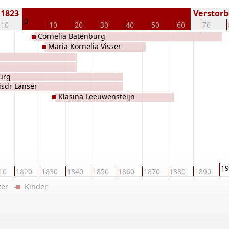
 1823
Verstorbe
0
-10
10
20
30
40
50
60
70
Cornelia Batenburg
Maria Kornelia Visser
urg
lisdr Lanser
Klasina Leeuwensteijn
19
10
1820
1830
1840
1850
1860
1870
1880
1890
ster
Kinder