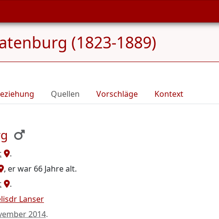
atenburg (1823-1889)
eziehung
Quellen
Vorschläge
Kontext
rg
t
.
, er war 66 Jahre alt.
t
.
elisdr Lanser
vember 2014
.