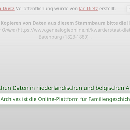
 Dietz
-Veröffentlichung wurde von
Jan Dietz
erstellt.
 Kopieren von Daten aus diesem Stammbaum bitte die 
 Online
(
https://www.genealogieonline.nl/kwartierstaat-die
Batenburg (1823-1889)".
chen Daten in niederländischen und belgischen A
Archives ist die Online-Plattform für Familiengeschic