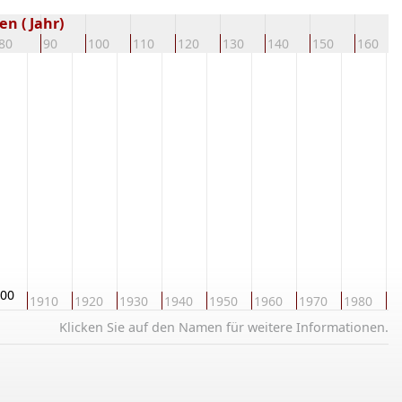
n ( Jahr)
80
90
100
110
120
130
140
150
160
00
1910
1920
1930
1940
1950
1960
1970
1980
1
Klicken Sie auf den Namen für weitere Informationen.