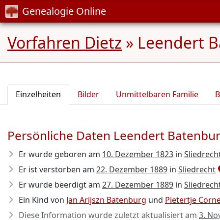
Genealogie Online
Vorfahren Dietz
»
Leendert B
Einzelheiten
Bilder
Unmittelbaren Familie
B
Persönliche Daten Leendert Batenbu
Er wurde geboren am
10. Dezember 1823
in
Sliedrech
Er ist verstorben am
22. Dezember 1889
in
Sliedrecht
Er wurde beerdigt am
27. Dezember 1889
in
Sliedrech
Ein Kind von
Jan Arijszn Batenburg
und
Pietertje Corn
Diese Information wurde zuletzt aktualisiert am
3. No