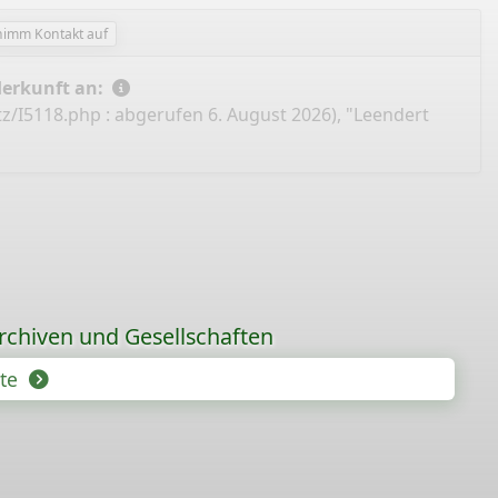
nimm Kontakt auf
Herkunft an:
tz/I5118.php
: abgerufen 6. August 2026), "Leendert
rchiven und Gesellschaften
hte