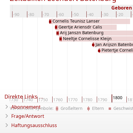
Geboren
-100
-90
-80
-70
-60
-50
-40
-30
-20
Cornelis Teunisz Lanser
Geertje Ariensdr Calis
Arij Janszn Batenburg
Neeltje Cornelisse Kleijn
Jan Arijszn Batenb
Pietertje Corne
Direkte Links ...
1800
20
1730
1740
1750
1760
1770
1780
1790
18
Abonnement
Verwendete Symbole:
Großeltern
Eltern
Geschwi
Frage/Antwort
Haftungsausschluss