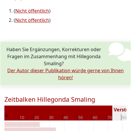
(
Nicht öffentlich
)
(
Nicht öffentlich
)
Haben Sie Ergänzungen, Korrekturen oder
Fragen im Zusammenhang mit Hillegonda
Smaling?
Der Autor dieser Publikation würde gerne von Ihnen
hören!
Zeitbalken Hillegonda Smaling
39
Verstor
0
10
20
30
40
50
60
70
80