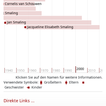
Cornelis van Schouwen
rik Smaling
ot
Jan Smaling
Jacqueline Elisabeth Smaling
2000
0
1940
1950
1960
1970
1980
1990
2010
202
Klicken Sie auf den Namen für weitere Informationen.
Verwendete Symbole:
Großeltern
Eltern
Geschwister
Kinder
Direkte Links ...