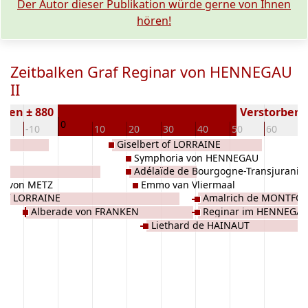
Der Autor dieser Publikation würde gerne von Ihnen
hören!
Zeitbalken Graf Reginar von HENNEGAU
II
oren ± 880
Verstorben (
0
20
-10
10
20
30
40
50
60
7
Giselbert of LORRAINE
LE
Symphoria von HENNEGAU
AU
Adélaïde de Bourgogne-Transjuranie
is von METZ
Emmo van Vliermaal
 of LORRAINE
Amalrich de MONTFO
Alberade von FRANKEN
Reginar im HENNEGA
Liethard de HAINAUT