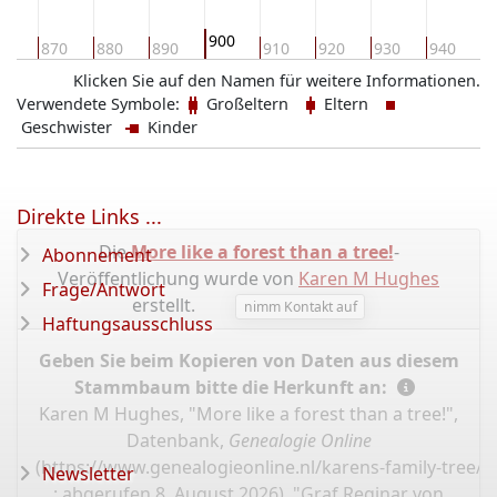
900
60
870
880
890
910
920
930
940
9
Klicken Sie auf den Namen für weitere Informationen.
Verwendete Symbole:
Großeltern
Eltern
Geschwister
Kinder
Direkte Links ...
Die
More like a forest than a tree!
-
Abonnement
Veröffentlichung wurde von
Karen M Hughes
Frage/Antwort
erstellt.
nimm Kontakt auf
Haftungsausschluss
Geben Sie beim Kopieren von Daten aus diesem
Stammbaum bitte die Herkunft an:
Karen M Hughes, "More like a forest than a tree!",
Datenbank,
Genealogie Online
(
https://www.genealogieonline.nl/karens-family-tree/
Newsletter
: abgerufen 8. August 2026), "Graf Reginar von