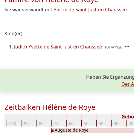
Sie war verwandt mit
Pierre de Saint-Just-en Chausseé
.
Kind(er):
Judith Yvette de Saint-Just-en Chausseé
1074-1128
Haben Sie Ergänzung
Der A
Zeitbalken Hélène de Roye
Gebo
0
-100
-90
-80
-70
-60
-50
-40
-30
-20
Auguste de Roye