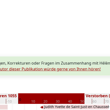
en, Korrekturen oder Fragen im Zusammenhang mit Hélèn
utor dieser Publikation würde gerne von Ihnen hören!
ren 1055
Verstorben (
0
-10
10
20
30
40
50
60
70
Judith Yvette de Saint-Just-en Chausseé