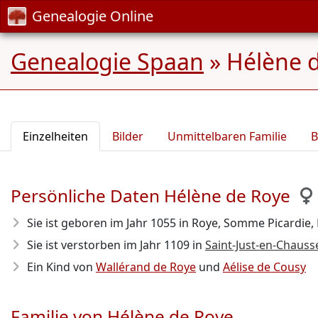
Genealogie Online
Genealogie Spaan
»
Hélène d
Einzelheiten
Bilder
Unmittelbaren Familie
B
Persönliche Daten Hélène de Roye
Sie ist geboren im Jahr 1055
in Roye, Somme Picardie, 
Sie ist verstorben im Jahr 1109
in
Saint-Just-en-Chauss
Ein Kind von
Wallérand de Roye
und
Aélise de Cousy
Familie von Hélène de Roye