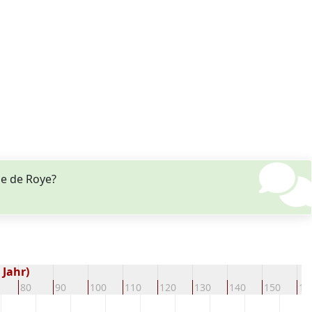
e de Roye?
 Jahr)
80
90
100
110
120
130
140
150
16