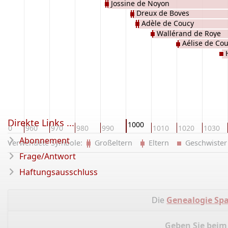
Jossine de Noyon
Dreux de Boves
Adèle de Coucy
Wallérand de Roye
Aélise de Co
Direkte Links ...
1000
950
960
970
980
990
1010
1020
1030
Abonnement
Verwendete Symbole:
Großeltern
Eltern
Geschwist
Frage/Antwort
Haftungsausschluss
Die
Genealogie Sp
Geben Sie beim