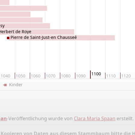
usy
Herbert de Roye
Pierre de Saint-Just-en Chausseé
1100
1040
1050
1060
1070
1080
1090
1110
1120
er
Kinder
aan
-Veröffentlichung wurde von
Clara Maria Spaan
erstellt.
 Kopieren von Daten aus diesem Stammbaum bitte die 