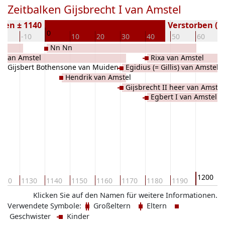
Zeitbalken Gijsbrecht I van Amstel
ren ± 1140
Verstorben ( J
0
20
-10
10
20
30
40
50
60
Nn Nn
I van Amstel
Rixa van Amstel
Gijsbert Bothensone van Muiden
Egidius (= Gillis) van Amstel
Hendrik van Amstel
Gijsbrecht II heer van Amstel
Egbert I van Amstel
1200
120
1130
1140
1150
1160
1170
1180
1190
Klicken Sie auf den Namen für weitere Informationen.
Verwendete Symbole:
Großeltern
Eltern
Geschwister
Kinder