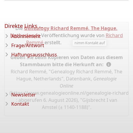
Direkte Links ...
Die
Genealogy Richard Remmé, The Hague,
Netherlands
-Veröffentlichung wurde von
Richard
Abonnement
Remmé
erstellt.
nimm Kontakt auf
Frage/Antwort
Haftungsausschluss
Geben Sie beim Kopieren von Daten aus diesem
Stammbaum bitte die Herkunft an:
Richard Remmé, "Genealogy Richard Remmé, The
Hague, Netherlands", Datenbank,
Genealogie
Online
(
https://www.genealogieonline.nl/genealogie-richard
Newsletter
: abgerufen 6. August 2026), "Gijsbrecht I van
Kontakt
Amstel (± 1140-1188)".