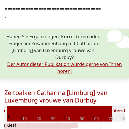
=====================================
.
Haben Sie Ergänzungen, Korrekturen oder
Fragen im Zusammenhang mit Catharina
[Limburg] van Luxemburg vrouwe van
Durbuy?
Der Autor dieser Publikation würde gerne von Ihnen
hören!
Zeitbalken Catharina [Limburg] van
Luxemburg vrouwe van Durbuy
255
Verstor
0
10
20
30
40
50
60
70
80
an Kleef