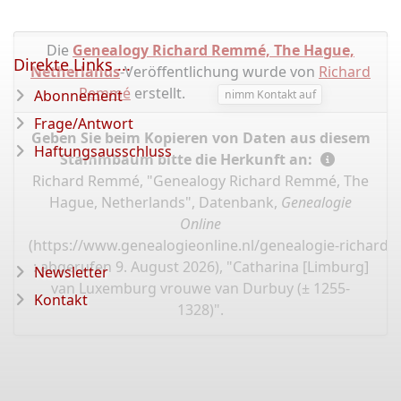
Die
Genealogy Richard Remmé, The Hague,
Direkte Links ...
Netherlands
-Veröffentlichung wurde von
Richard
Remmé
erstellt.
Abonnement
nimm Kontakt auf
Frage/Antwort
Geben Sie beim Kopieren von Daten aus diesem
Haftungsausschluss
Stammbaum bitte die Herkunft an:
Richard Remmé, "Genealogy Richard Remmé, The
Hague, Netherlands", Datenbank,
Genealogie
Online
(
https://www.genealogieonline.nl/genealogie-richard
: abgerufen 9. August 2026), "Catharina [Limburg]
Newsletter
van Luxemburg vrouwe van Durbuy (± 1255-
Kontakt
1328)".