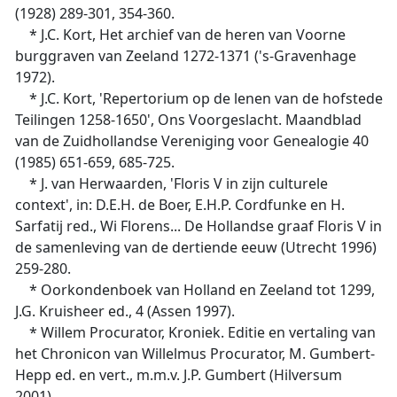
(1928) 289-301, 354-360.
* J.C. Kort, Het archief van de heren van Voorne
burggraven van Zeeland 1272-1371 ('s-Gravenhage
1972).
* J.C. Kort, 'Repertorium op de lenen van de hofstede
Teilingen 1258-1650', Ons Voorgeslacht. Maandblad
van de Zuidhollandse Vereniging voor Genealogie 40
(1985) 651-659, 685-725.
* J. van Herwaarden, 'Floris V in zijn culturele
context', in: D.E.H. de Boer, E.H.P. Cordfunke en H.
Sarfatij red., Wi Florens... De Hollandse graaf Floris V in
de samenleving van de dertiende eeuw (Utrecht 1996)
259-280.
* Oorkondenboek van Holland en Zeeland tot 1299,
J.G. Kruisheer ed., 4 (Assen 1997).
* Willem Procurator, Kroniek. Editie en vertaling van
het Chronicon van Willelmus Procurator, M. Gumbert-
Hepp ed. en vert., m.m.v. J.P. Gumbert (Hilversum
2001).