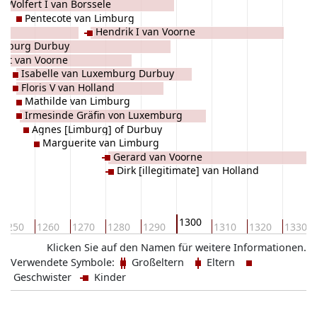
Wolfert I van Borssele
Pentecote van Limburg
Hendrik I van Voorne
xemburg Durbuy
cht van Voorne
Isabelle van Luxemburg Durbuy
Floris V van Holland
Mathilde van Limburg
Irmesinde Gräfin von Luxemburg
Agnes [Limburg] of Durbuy
Marguerite van Limburg
Gerard van Voorne
Dirk [illegitimate] van Holland
1300
1250
1260
1270
1280
1290
1310
1320
1330
Klicken Sie auf den Namen für weitere Informationen.
Verwendete Symbole:
Großeltern
Eltern
Geschwister
Kinder