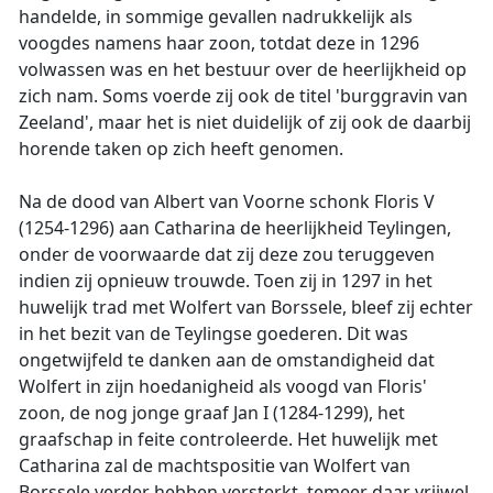
handelde, in sommige gevallen nadrukkelijk als
voogdes namens haar zoon, totdat deze in 1296
volwassen was en het bestuur over de heerlijkheid op
zich nam. Soms voerde zij ook de titel 'burggravin van
Zeeland', maar het is niet duidelijk of zij ook de daarbij
horende taken op zich heeft genomen.
Na de dood van Albert van Voorne schonk Floris V
(1254-1296) aan Catharina de heerlijkheid Teylingen,
onder de voorwaarde dat zij deze zou teruggeven
indien zij opnieuw trouwde. Toen zij in 1297 in het
huwelijk trad met Wolfert van Borssele, bleef zij echter
in het bezit van de Teylingse goederen. Dit was
ongetwijfeld te danken aan de omstandigheid dat
Wolfert in zijn hoedanigheid als voogd van Floris'
zoon, de nog jonge graaf Jan I (1284-1299), het
graafschap in feite controleerde. Het huwelijk met
Catharina zal de machtspositie van Wolfert van
Borssele verder hebben versterkt, temeer daar vrijwel