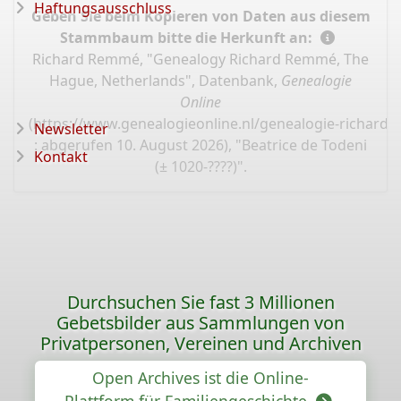
Haftungsausschluss
Geben Sie beim Kopieren von Daten aus diesem
Stammbaum bitte die Herkunft an:
Richard Remmé, "Genealogy Richard Remmé, The
Hague, Netherlands", Datenbank,
Genealogie
Online
(
https://www.genealogieonline.nl/genealogie-richard
Newsletter
: abgerufen 10. August 2026), "Beatrice de Todeni
Kontakt
(± 1020-????)".
Durchsuchen Sie fast 3 Millionen
Gebetsbilder aus Sammlungen von
Privatpersonen, Vereinen und Archiven
Open Archives ist die Online-