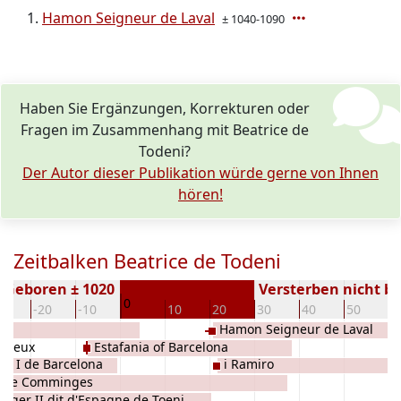
Hamon Seigneur de Laval
± 1040-1090
Haben Sie Ergänzungen, Korrekturen oder
Fragen im Zusammenhang mit Beatrice de
Todeni?
Der Autor dieser Publikation würde gerne von Ihnen
hören!
Zeitbalken Beatrice de Todeni
Geboren ± 1020
Versterben nicht b
0
30
-20
-10
10
20
30
40
50
6
ni
Hamon Seigneur de Laval
Bayeux
Estafania of Barcelona
ll I de Barcelona
i Ramiro
 de Comminges
Roger II dit d'Espagne de Toeni