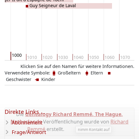
Guy Seigneur de Laval
1000
90
1010
1020
1030
1040
1050
1060
1070
1
Klicken Sie auf den Namen für weitere Informationen.
Verwendete Symbole:
Großeltern
Eltern
Geschwister
Kinder
Direkte Links ...
Die
Genealogy Richard Remmé, The Hague,
Netherlands
-Veröffentlichung wurde von
Richard
Abonnement
Remmé
erstellt.
nimm Kontakt auf
Frage/Antwort