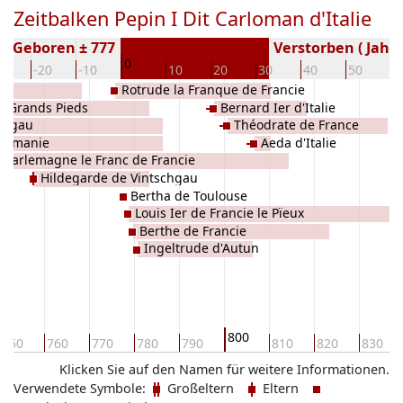
Zeitbalken Pepin I Dit Carloman d'Italie
Geboren ± 777
Verstorben ( Jahr)
0
30
-20
-10
10
20
30
40
50
6
ie
Rotrude la Franque de Francie
x Grands Pieds
Bernard Ier d'Italie
ntzgau
Théodrate de France
lémanie
Aeda d'Italie
Charlemagne le Franc de Francie
Hildegarde de Vintschgau
Bertha de Toulouse
Louis Ier de Francie le Pïeux
Berthe de Francie
Ingeltrude d'Autun
800
750
760
770
780
790
810
820
830
Klicken Sie auf den Namen für weitere Informationen.
Verwendete Symbole:
Großeltern
Eltern