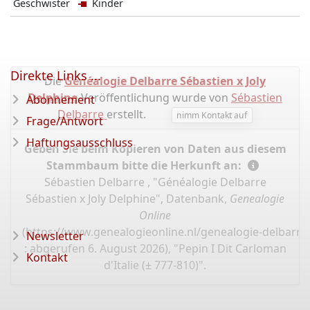
Geschwister
Kinder
Direkte Links ...
Die
Généalogie Delbarre Sébastien x Joly
Delphine
-Veröffentlichung wurde von
Sébastien
Abonnement
Delbarre
erstellt.
nimm Kontakt auf
Frage/Antwort
Haftungsausschluss
Geben Sie beim Kopieren von Daten aus diesem
Stammbaum bitte die Herkunft an:
Sébastien Delbarre , "Généalogie Delbarre
Sébastien x Joly Delphine", Datenbank,
Genealogie
Online
(
https://www.genealogieonline.nl/genealogie-delbarre-
Newsletter
: abgerufen 6. August 2026), "Pepin I Dit Carloman
Kontakt
d'Italie (± 777-810)".