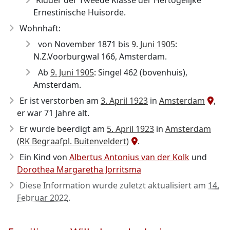
Ridder der Tweede Klasse der Hertogelijke
Ernestinische Huisorde.
Wohnhaft:
von November 1871 bis
9. Juni 1905
:
N.Z.Voorburgwal 166, Amsterdam.
Ab
9. Juni 1905
: Singel 462 (bovenhuis),
Amsterdam.
Er ist verstorben am
3. April 1923
in
Amsterdam
,
er war 71 Jahre alt.
Er wurde beerdigt am
5. April 1923
in
Amsterdam
(RK Begraafpl. Buitenveldert)
.
Ein Kind von
Albertus Antonius van der Kolk
und
Dorothea Margaretha Jorritsma
Diese Information wurde zuletzt aktualisiert am
14.
Februar 2022
.