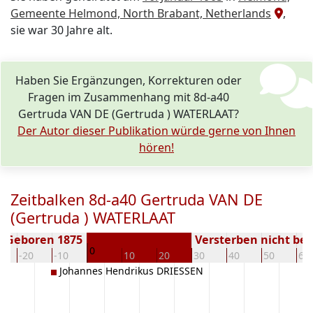
Gemeente Helmond, North Brabant, Netherlands
,
sie war 30 Jahre alt.
Haben Sie Ergänzungen, Korrekturen oder
Fragen im Zusammenhang mit 8d-a40
Gertruda VAN DE (Gertruda ) WATERLAAT?
Der Autor dieser Publikation würde gerne von Ihnen
hören!
Zeitbalken 8d-a40 Gertruda VAN DE
(Gertruda ) WATERLAAT
Geboren 1875
Versterben nicht be
0
-20
-10
10
20
30
40
50
60
Johannes Hendrikus DRIESSEN