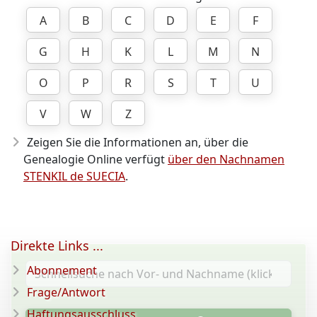
A
B
C
D
E
F
G
H
K
L
M
N
O
P
R
S
T
U
V
W
Z
Zeigen Sie die Informationen an, über die
Genealogie Online verfügt
über den Nachnamen
STENKIL de SUECIA
.
Direkte Links ...
Abonnement
Frage/Antwort
Haftungsausschluss