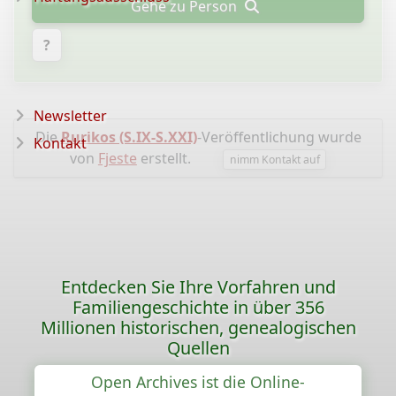
Gehe zu Person
?
Newsletter
Die
Rurikos (S.IX-S.XXI)
-Veröffentlichung wurde
Kontakt
von
Fjeste
erstellt.
nimm Kontakt auf
Entdecken Sie Ihre Vorfahren und
Familiengeschichte in über 356
Millionen historischen, genealogischen
Quellen
Open Archives ist die Online-