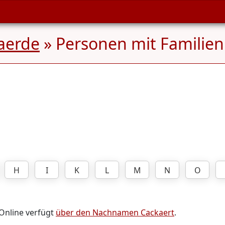
aerde
» Personen mit Famili
H
I
K
L
M
N
O
 Online verfügt
über den Nachnamen Cackaert
.