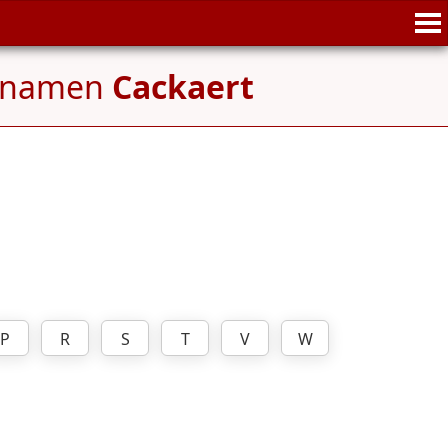
ennamen
Cackaert
P
R
S
T
V
W