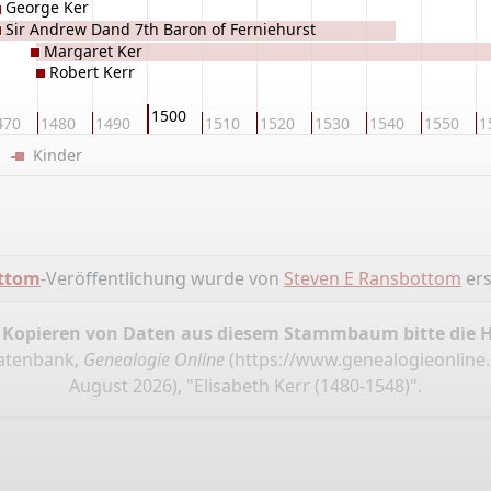
George Ker
Sir Andrew Dand 7th Baron of Ferniehurst
Margaret Ker
err
Robert Kerr
1500
470
1480
1490
1510
1520
1530
1540
1550
1
er
Kinder
ottom
-Veröffentlichung wurde von
Steven E Ransbottom
erst
 Kopieren von Daten aus diesem Stammbaum bitte die 
Datenbank,
Genealogie Online
(
https://www.genealogieonline.
August 2026), "Elisabeth Kerr (1480-1548)".