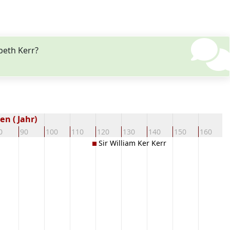
beth Kerr?
n ( Jahr)
0
90
100
110
120
130
140
150
160
1
Sir William Ker Kerr