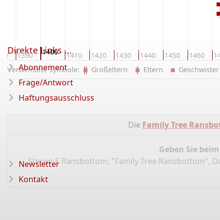
K
Direkte Links ...
1400
380
1390
1410
1420
1430
1440
1450
1460
1
Abonnement
Verwendete Symbole:
Großeltern
Eltern
Geschwist
Frage/Antwort
Haftungsausschluss
Die
Family Tree Ransb
Geben Sie beim
Steven E Ransbottom, "Family Tree Ransbottom", 
Newsletter
Kontakt