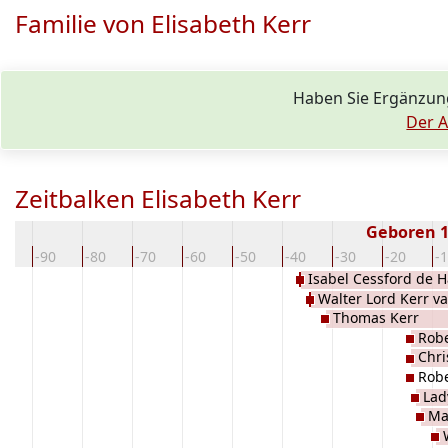
Familie von Elisabeth Kerr
Haben Sie Ergänzun
Der A
Zeitbalken Elisabeth Kerr
Geboren 
00
-90
-80
-70
-60
-50
-40
-30
-20
-
Isabel Cessford de H
Walter Lord Kerr v
Thomas Kerr
Robe
Chri
Robe
Lad
Ma