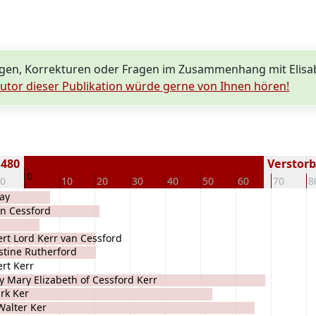
gen, Korrekturen oder Fragen im Zusammenhang mit Elisa
utor dieser Publikation würde gerne von Ihnen hören!
1480
Verstorbe
0
10
10
20
30
40
50
60
70
8
ay
an Cessford
rt Lord Kerr van Cessford
stine Rutherford
rt Kerr
y Mary Elizabeth of Cessford Kerr
rk Ker
Walter Ker