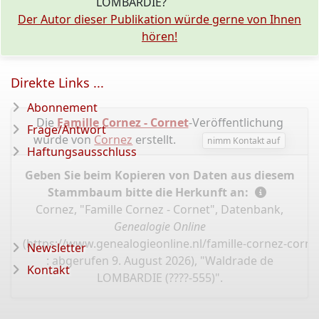
LOMBARDIE?
Der Autor dieser Publikation würde gerne von Ihnen
hören!
Direkte Links ...
Abonnement
Die
Famille Cornez - Cornet
-Veröffentlichung
Frage/Antwort
wurde von
Cornez
erstellt.
nimm Kontakt auf
Haftungsausschluss
Geben Sie beim Kopieren von Daten aus diesem
Stammbaum bitte die Herkunft an:
Cornez, "Famille Cornez - Cornet", Datenbank,
Genealogie Online
(
https://www.genealogieonline.nl/famille-cornez-corne
Newsletter
: abgerufen 9. August 2026), "Waldrade de
Kontakt
LOMBARDIE (????-555)".