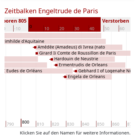
Zeitbalken Engeltrude de Paris
eboren 805
Verstorben ( J
0
-20
-10
10
20
30
40
50
60
Grimhilde d'Aquitaine
Amédée (Amadeus) di Ivrea (nato
Girard Ii Comte de Roussillon de Paris
d'Oscheret)
ne
Hardouin de Neustrie
is
Ermentrudis de Orleans
o I Eudes de Orléans
Gebhard I of Logenahe Nie
Engela de Orleans
und Gleiberg Gräf Von Niede
800
790
810
820
830
840
850
860
870
Klicken Sie auf den Namen für weitere Informationen.