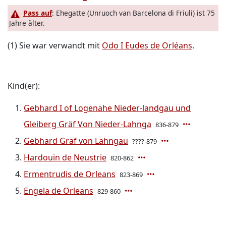
Pass auf
: Ehegatte (Unruoch van Barcelona di Friuli) ist 75
Jahre älter.
(1) Sie war verwandt mit
Odo I Eudes de Orléans
.
Kind(er):
Gebhard I of Logenahe Nieder-landgau und
Gleiberg Gräf Von Nieder-Lahnga
836-879
Gebhard Gräf von Lahngau
????-879
Hardouin de Neustrie
820-862
Ermentrudis de Orleans
823-869
Engela de Orleans
829-860