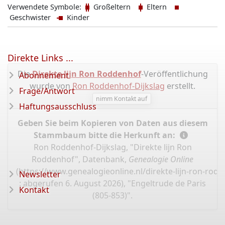
Verwendete Symbole:
Großeltern
Eltern
Geschwister
Kinder
Direkte Links ...
Die
Direkte lijn Ron Roddenhof
-Veröffentlichung
Abonnement
wurde von
Ron Roddenhof-Dijkslag
erstellt.
Frage/Antwort
nimm Kontakt auf
Haftungsausschluss
Geben Sie beim Kopieren von Daten aus diesem
Stammbaum bitte die Herkunft an:
Ron Roddenhof-Dijkslag, "Direkte lijn Ron
Roddenhof", Datenbank,
Genealogie Online
(
https://www.genealogieonline.nl/direkte-lijn-ron-ro
Newsletter
: abgerufen 6. August 2026), "Engeltrude de Paris
Kontakt
(805-853)".