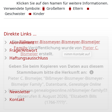
Klicken Sie auf den Namen für weitere Informationen.
Verwendete Symbole:
Großeltern
Eltern
Geschwister
Kinder
Direkte Links ...
Die
Bißmeyer-Bissmeyer-Bismeyer-Bismeijer
Abonnement
Family
-Veröffentlichung wurde von
Pieter C.
Frage/Antwort
Bismeijer
erstellt.
nimm Kontakt auf
Haftungsausschluss
Geben Sie beim Kopieren von Daten aus diesem
Stammbaum bitte die Herkunft an:
Pieter C. Bismeijer, "Bißmeyer-Bissmeyer-Bismeyer-
Bismeijer Family", Datenbank,
Genealogie Online
(
https://www.genealogieonline.nl/bismeijer-family/I12
Newsletter
: abgerufen 8. August 2026), "Elizabeth Bills
Kontakt
(1766-????)".