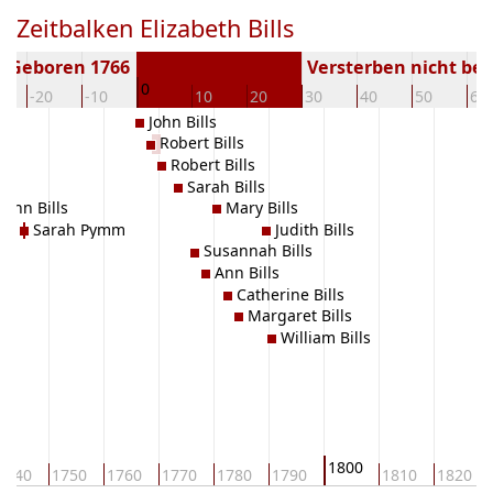
Zeitbalken Elizabeth Bills
Geboren 1766
Versterben nicht be
0
-20
-10
10
20
30
40
50
60
John Bills
Robert Bills
Robert Bills
Sarah Bills
John Bills
Mary Bills
Sarah Pymm
Judith Bills
Susannah Bills
Ann Bills
Catherine Bills
Margaret Bills
William Bills
1800
1740
1750
1760
1770
1780
1790
1810
1820