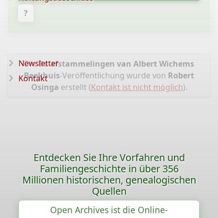
?
Newsletter
Die
De afstammelingen van Albert Wichems
Beekhuis
-Veröffentlichung wurde von
Robert
Kontakt
Osinga
erstellt (
Kontakt ist nicht möglich
).
Entdecken Sie Ihre Vorfahren und
Familiengeschichte in über 356
Millionen historischen, genealogischen
Quellen
Open Archives ist die Online-