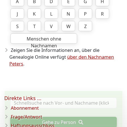
A
B
D
E
G
H
J
K
L
N
P
R
S
T
V
W
Z
Menschen ohne
Nachnamen
Zeigen Sie die Informationen an, über die
Genealogie Online verfügt
über den Nachnamen
Peters
.
Direkte Links ...
Abonnement
Frage/Antwort
Gehe zu Person
Haftungsausschluss