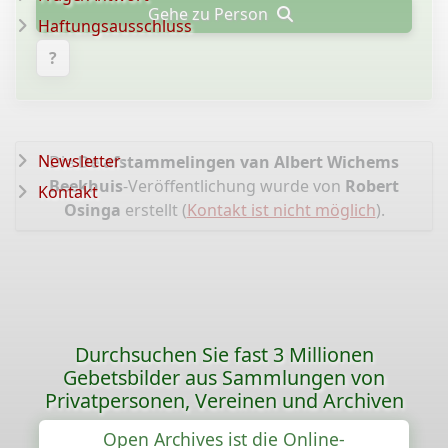
Gehe zu Person
Haftungsausschluss
?
Newsletter
Die
De afstammelingen van Albert Wichems
Beekhuis
-Veröffentlichung wurde von
Robert
Kontakt
Osinga
erstellt (
Kontakt ist nicht möglich
).
Durchsuchen Sie fast 3 Millionen
Gebetsbilder aus Sammlungen von
Privatpersonen, Vereinen und Archiven
Open Archives ist die Online-