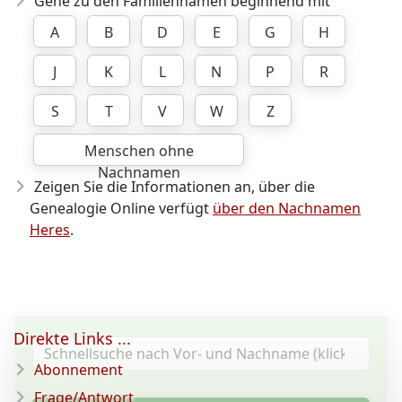
Gehe zu den Familiennamen beginnend mit
A
B
D
E
G
H
J
K
L
N
P
R
S
T
V
W
Z
Menschen ohne
Nachnamen
Zeigen Sie die Informationen an, über die
Genealogie Online verfügt
über den Nachnamen
Heres
.
Direkte Links ...
Abonnement
Frage/Antwort