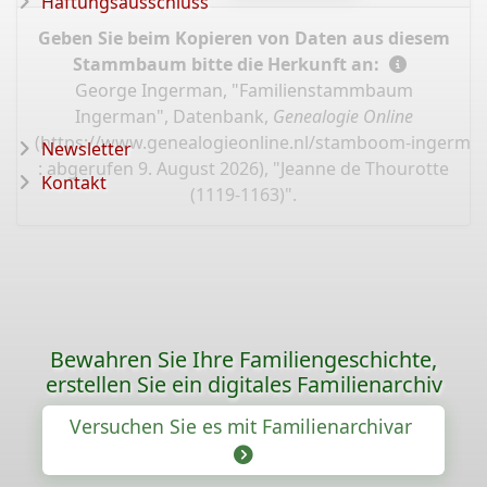
Haftungsausschluss
Geben Sie beim Kopieren von Daten aus diesem
Stammbaum bitte die Herkunft an:
George Ingerman, "Familienstammbaum
Ingerman", Datenbank,
Genealogie Online
(
https://www.genealogieonline.nl/stamboom-ingerma
Newsletter
: abgerufen 9. August 2026), "Jeanne de Thourotte
Kontakt
(1119-1163)".
Bewahren Sie Ihre Familiengeschichte,
erstellen Sie ein digitales Familienarchiv
Versuchen Sie es mit Familienarchivar