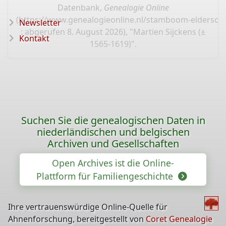
Datenbank,
Genealogie Online
(
https://www.genealogieonline.nl/stamboom-elderson
Newsletter
: abgerufen 8. August 2026), "Martien Sijckens (±
Kontakt
1565-1619)".
Suchen Sie die genealogischen Daten in
niederländischen und belgischen
Archiven und Gesellschaften
Open Archives ist die Online-
Plattform für Familiengeschichte
Ihre vertrauenswürdige Online-Quelle für
Ahnenforschung, bereitgestellt von
Coret Genealogie