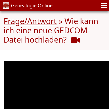
Genealogie Online
Frage/Antwort
» Wie kann
ich eine neue GEDCOM-
Datei hochladen?