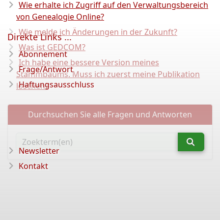
Wie erhalte ich Zugriff auf den Verwaltungsbereich
von Genealogie Online?
Wie melde ich Änderungen in der Zukunft?
Direkte Links ...
Was ist GEDCOM?
Abonnement
Ich habe eine bessere Version meines
Frage/Antwort
Stammbaums. Muss ich zuerst meine Publikation
Haftungsausschluss
löschen?
Durchsuchen Sie alle Fragen und Antworten
Newsletter
Kontakt