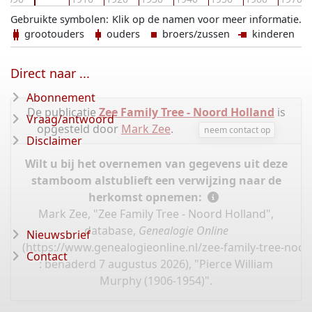
Gebruikte symbolen:
Klik op de namen voor meer informatie.
grootouders
ouders
broers/zussen
kinderen
Direct naar ...
Abonnement
De publicatie
Zee Family Tree - Noord Holland
is
Vraag/antwoord
opgesteld door
Mark Zee
.
neem contact op
Disclaimer
Wilt u bij het overnemen van gegevens uit deze
stamboom alstublieft een verwijzing naar de
herkomst opnemen:
Mark Zee, "Zee Family Tree - Noord Holland",
database,
Genealogie Online
Nieuwsbrief
(
https://www.genealogieonline.nl/zee-family-tree-noo
Contact
: benaderd 7 augustus 2026), "Pierce William
Murphy (1906-1954)".