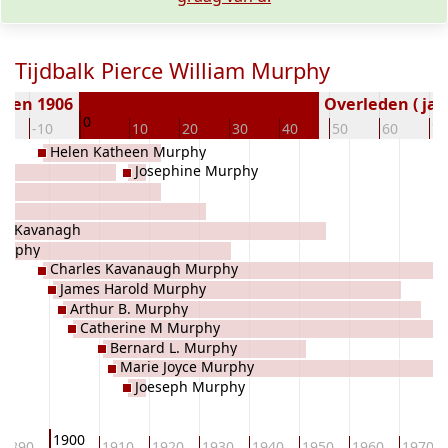
Tijdbalk Pierce William Murphy
oren 1906
Overleden ( jaa
0
0
-10
10
20
30
40
50
60
70
Helen Katheen Murphy
Josephine Murphy
es Kavanagh
Murphy
Charles Kavanaugh Murphy
James Harold Murphy
Arthur B. Murphy
Catherine M Murphy
Bernard L. Murphy
Marie Joyce Murphy
Joeseph Murphy
1900
1890
1910
1920
1930
1940
1950
1960
1970