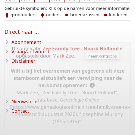
Gebruikte symbolen:
Klik op de namen voor meer informatie.
grootouders
ouders
broers/zussen
kinderen
Direct naar ...
Abonnement
De publicatie
Zee Family Tree - Noord Holland
is
Vraag/antwoord
opgesteld door
Mark Zee
.
neem contact op
Disclaimer
Wilt u bij het overnemen van gegevens uit deze
stamboom alstublieft een verwijzing naar de
herkomst opnemen:
Mark Zee, "Zee Family Tree - Noord Holland",
database,
Genealogie Online
Nieuwsbrief
(
https://www.genealogieonline.nl/zee-family-tree-noo
Contact
: benaderd 9 augustus 2026), "Josephine Murphy
(1915-1919)".