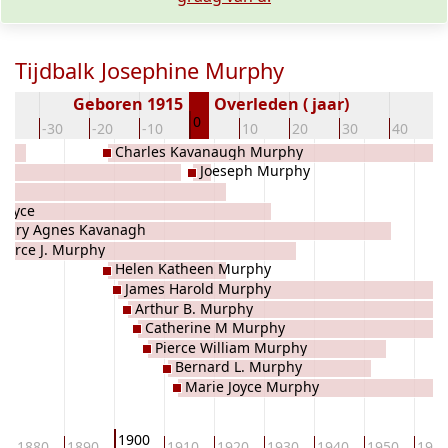
Tijdbalk Josephine Murphy
Geboren 1915
Overleden ( jaar)
0
40
-30
-20
-10
10
20
30
40
Charles Kavanaugh Murphy
Joeseph Murphy
 Joyce
Mary Agnes Kavanagh
Pierce J. Murphy
Helen Katheen Murphy
James Harold Murphy
Arthur B. Murphy
Catherine M Murphy
Pierce William Murphy
Bernard L. Murphy
Marie Joyce Murphy
1900
1880
1890
1910
1920
1930
1940
1950
196