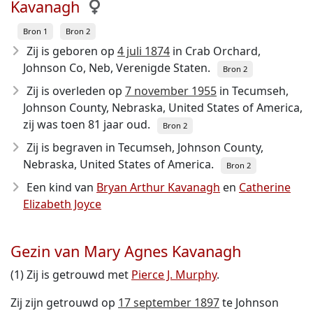
Kavanagh
Bron 1
Bron 2
Zij is geboren op
4 juli 1874
in Crab Orchard,
Johnson Co, Neb, Verenigde Staten.
Bron 2
Zij is overleden op
7 november 1955
in Tecumseh,
Johnson County, Nebraska, United States of America,
zij was toen 81 jaar oud.
Bron 2
Zij is begraven in Tecumseh, Johnson County,
Nebraska, United States of America.
Bron 2
Een kind van
Bryan Arthur Kavanagh
en
Catherine
Elizabeth Joyce
Gezin van Mary Agnes Kavanagh
(1) Zij is getrouwd met
Pierce J. Murphy
.
Zij zijn getrouwd op
17 september 1897
te Johnson