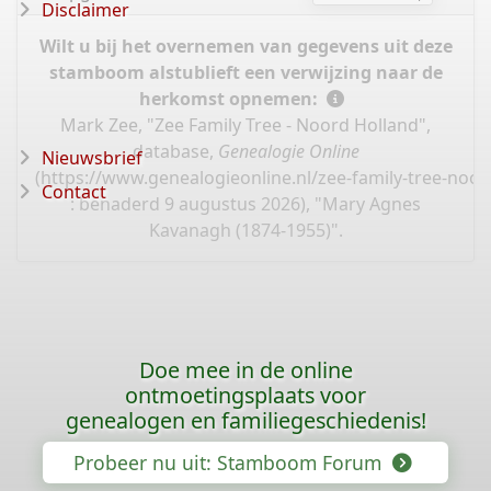
Disclaimer
Wilt u bij het overnemen van gegevens uit deze
stamboom alstublieft een verwijzing naar de
herkomst opnemen:
Mark Zee, "Zee Family Tree - Noord Holland",
database,
Genealogie Online
Nieuwsbrief
(
https://www.genealogieonline.nl/zee-family-tree-noo
Contact
: benaderd 9 augustus 2026), "Mary Agnes
Kavanagh (1874-1955)".
Doe mee in de online
ontmoetingsplaats voor
genealogen en familiegeschiedenis!
Probeer nu uit: Stamboom Forum