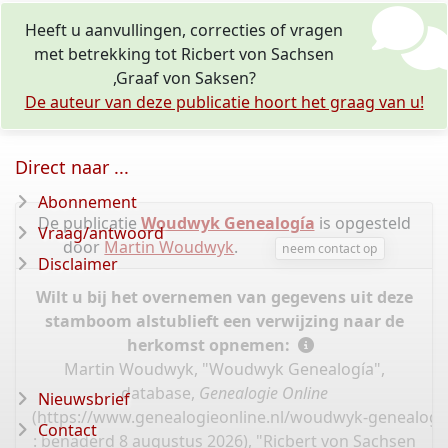
Heeft u aanvullingen, correcties of vragen
met betrekking tot Ricbert von Sachsen
,Graaf von Saksen?
De auteur van deze publicatie hoort het graag van u!
Direct naar ...
Abonnement
De publicatie
Woudwyk Genealogía
is opgesteld
Vraag/antwoord
door
Martin Woudwyk
.
neem contact op
Disclaimer
Wilt u bij het overnemen van gegevens uit deze
stamboom alstublieft een verwijzing naar de
herkomst opnemen:
Martin Woudwyk, "Woudwyk Genealogía",
database,
Genealogie Online
Nieuwsbrief
(
https://www.genealogieonline.nl/woudwyk-genealogi
Contact
: benaderd 8 augustus 2026), "Ricbert von Sachsen