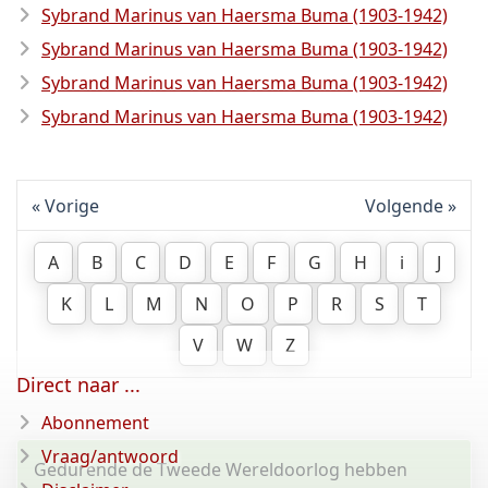
Sybrand Marinus van Haersma Buma (1903-1942)
Sybrand Marinus van Haersma Buma (1903-1942)
Sybrand Marinus van Haersma Buma (1903-1942)
Sybrand Marinus van Haersma Buma (1903-1942)
Vorige
Volgende
A
B
C
D
E
F
G
H
i
J
K
L
M
N
O
P
R
S
T
V
W
Z
Direct naar ...
Abonnement
Vraag/antwoord
Gedurende de Tweede Wereldoorlog hebben