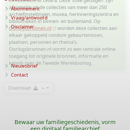
filmbeelden, et cetera. Deze ‘stille getuigen’ zijn
afkomstig uit de collecties van meer dan 250
Abonnement
archiefinstellingen, musea, herinneringscentra en
Vraag/antwoord
bibliotheken in binnen- en buitenland. Op
Disclaimer
Oorlogsbronnen.nl
worden deze collecties aan
elkaar gekoppeld rondom gebeurtenissen,
plaatsen, personen en thema’s.
Oorlogsbronnen.nl vormt zo een centrale online
toegang tot originele bronnen, informatie en
kennis over de Tweede Wereldoorlog.
Nieuwsbrief
Contact
Download
Bewaar uw familiegeschiedenis, vorm
een digitaal familiearchief