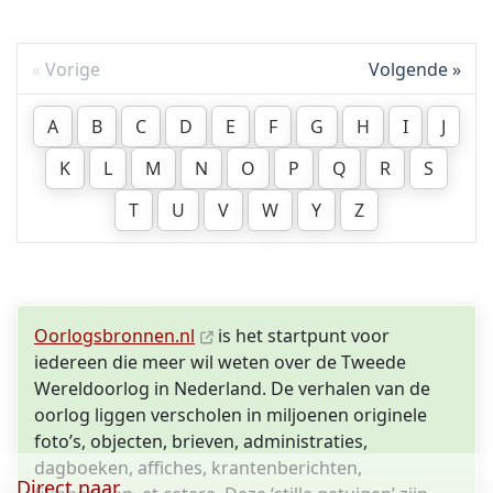
Vorige
Volgende
A
B
C
D
E
F
G
H
I
J
K
L
M
N
O
P
Q
R
S
T
U
V
W
Y
Z
Oorlogsbronnen.nl
is het startpunt voor
iedereen die meer wil weten over de Tweede
Wereldoorlog in Nederland. De verhalen van de
oorlog liggen verscholen in miljoenen originele
foto’s, objecten, brieven, administraties,
dagboeken, affiches, krantenberichten,
Direct naar ...