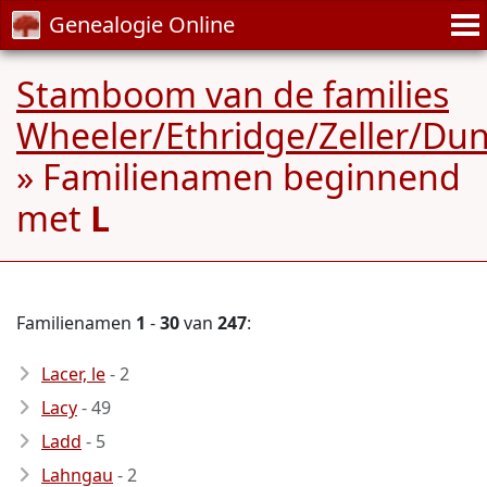
Genealogie Online
Stamboom van de families
Wheeler/Ethridge/Zeller/Dun
» Familienamen beginnend
met
L
Familienamen
1
-
30
van
247
:
Lacer, le
- 2
Lacy
- 49
Ladd
- 5
Lahngau
- 2