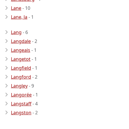
Lane
- 10
Lane, la
- 1
Lang
- 6
Langdale
- 2
Langeais
- 1
Langetot
- 1
Langfield
- 1
Langford
- 2
Langley
- 9
Langorée
- 1
Langstaff
- 4
Langston
- 2