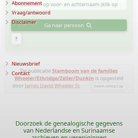
Abonnement
Vraag/antwoord
Disclaimer
Ga naar persoon
?
Nieuwsbrief
De publicatie
Stamboom van de families
Contact
Wheeler/Ethridge/Zeller/Dunkin
is opgesteld
door
James David Wheeler Sr
.
neem contact op
Doorzoek de genealogische gegevens
van Nederlandse en Surinaamse
archieven en verenigingen