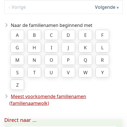
Vorige
Volgende
Naar de familienamen beginnend met
A
B
C
D
E
F
G
H
I
J
K
L
M
N
O
P
Q
R
S
T
U
V
W
Y
Z
Meest voorkomende familienamen
(familienaamwolk)
Direct naar ...