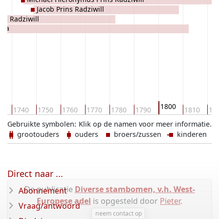
Jacob Prins Radziwill
ns Radziwill
cka
1800
30
1740
1750
1760
1770
1780
1790
1810
18
Gebruikte symbolen:
Klik op de namen voor meer informatie.
grootouders
ouders
broers/zussen
kinderen
Direct naar ...
De publicatie
Diverse stambomen, v.h. West-
Abonnement
Europese adel
is opgesteld door
Pieter
.
Vraag/antwoord
neem contact op