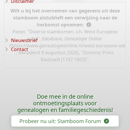
Disclaimer
Wilt u bij het overnemen van gegevens uit deze
stamboom alstublieft een verwijzing naar de
herkomst opnemen:
Pieter, "Diverse stambomen, v.h. West-Europese
adel", database,
Genealogie Online
Nieuwsbrief
(
https://www.genealogieonline.nl/west-europese-adel
Contact
: benaderd 9 augustus 2026), "Dominic Prins
Radziwill (1747-1803)".
Doe mee in de online
ontmoetingsplaats voor
genealogen en familiegeschiedenis!
Probeer nu uit: Stamboom Forum