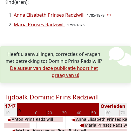
Kind(eren):
Anna Elisabeth Prinses Radziwill
1785-1879
Maria Prinses Radziwill
1791-1875
Heeft u aanvullingen, correcties of vragen
met betrekking tot Dominic Prins Radziwill?
De auteur van deze publicatie hoort het
graag van u!
Tijdbalk Dominic Prins Radziwill
n 1747
Overleden ( j
0
-10
10
20
30
40
50
60
70
Anton Prins Radziwill
Anna Elisabeth Prinses Radz
Maria Prinses Radziwill
Michael Hieronymus Prins Radziwill