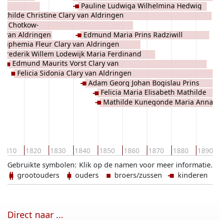
en
Pauline Ludwiga Wilhelmina Hedwig
athilde Christine Clary van Aldringen
Maria Prinses Radziwill
van Chotkow-
ry van Aldringen
Edmund Maria Prins Radziwill
Euphemia Fleur Clary van Aldringen
Frederik Willem Lodewijk Maria Ferdinand
Edmund Maurits Vorst Clary van
endrik August Bogislau Prins Radziwill
Felicia Sidonia Clary van Aldringen
Aldringen
Adam Georg Johan Bogislau Prins
Felicia Maria Elisabeth Mathilde
Radziwill
Mathilde Kunegonde Maria Anna
Euphemia Prinses Radziwill
Elisabeth Prinses Radziwill
1810
1820
1830
1840
1850
1860
1870
1880
1890
Gebruikte symbolen:
Klik op de namen voor meer informatie.
grootouders
ouders
broers/zussen
kinderen
Direct naar ...