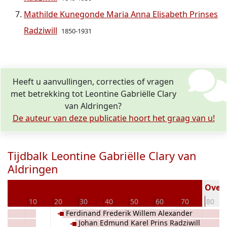
Mathilde Kunegonde Maria Anna Elisabeth Prinses
Radziwill
1850-1931
Heeft u aanvullingen, correcties of vragen
met betrekking tot Leontine Gabriëlle Clary
van Aldringen?
De auteur van deze publicatie hoort het graag van u!
Tijdbalk Leontine Gabriëlle Clary van
Aldringen
1
Overl
0
10
20
30
40
50
60
70
80
Ferdinand Frederik Willem Alexander
Johan Edmund Karel Prins Radziwill
Prins Radziwill