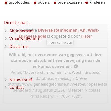
grootouders
ouders
broers/zussen
kinderen
Direct naar ...
De publicatie
Diverse stambomen, v.h. West-
Abonnement
Europese adel
is opgesteld door
Pieter
.
Vraag/antwoord
neem contact op
Disclaimer
Wilt u bij het overnemen van gegevens uit deze
stamboom alstublieft een verwijzing naar de
herkomst opnemen:
Pieter, "Diverse stambomen, v.h. West-Europese
adel", database,
Genealogie Online
Nieuwsbrief
(
https://www.genealogieonline.nl/west-europese-adel
Contact
: benaderd 7 augustus 2026), "Maarten Nicolaas
Prins Radziwill (1705-1782)".