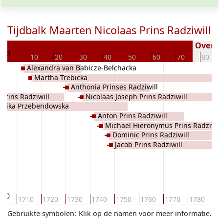
Tijdbalk Maarten Nicolaas Prins Radziwill
5
Overle
0
10
20
30
40
50
60
70
80
Alexandra van Babicze-Belchacka
Martha Trebicka
Anthonia Prinses Radziwill
 Prins Radziwill
Nicolaas Joseph Prins Radziwill
drika Przebendowska
Anton Prins Radziwill
Michael Hieronymus Prins Radziwil
Dominic Prins Radziwill
Jacob Prins Radziwill
700
1710
1720
1730
1740
1750
1760
1770
1780
1
Gebruikte symbolen:
Klik op de namen voor meer informatie.