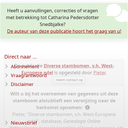
Heeft u aanvullingen, correcties of vragen
met betrekking tot Catharina Pedersdotter
Snedbjalke?
De auteur van deze publicatie hoort het graag van u!
Direct naar ...
De publicatie
Diverse stambomen, v.h. West-
Abonnement
Europese adel
is opgesteld door
Pieter
.
Vraag/antwoord
neem contact op
Disclaimer
Wilt u bij het overnemen van gegevens uit deze
stamboom alstublieft een verwijzing naar de
herkomst opnemen:
Pieter, "Diverse stambomen, v.h. West-Europese
adel", database,
Genealogie Online
Nieuwsbrief