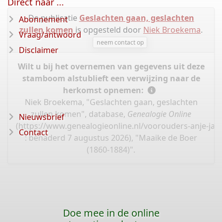
Direct naar ...
De publicatie
Geslachten gaan, geslachten
Abonnement
zullen komen
is opgesteld door
Niek Broekema
.
Vraag/antwoord
neem contact op
Disclaimer
Wilt u bij het overnemen van gegevens uit deze
stamboom alstublieft een verwijzing naar de
herkomst opnemen:
Niek Broekema, "Geslachten gaan, geslachten
zullen komen", database,
Genealogie Online
Nieuwsbrief
(
https://www.genealogieonline.nl/voorouders-anje-jan
Contact
: benaderd 7 augustus 2026), "Maaike de Boer
(1860-1884)".
Doe mee in de online