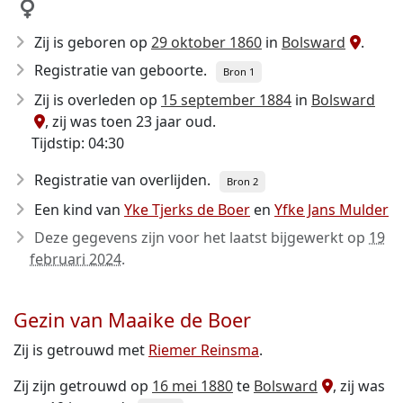
Zij is geboren op
29 oktober 1860
in
Bolsward
.
Registratie van geboorte.
Bron 1
Zij is overleden op
15 september 1884
in
Bolsward
, zij was toen 23 jaar oud.
Tijdstip: 04:30
Registratie van overlijden.
Bron 2
Een kind van
Yke Tjerks de Boer
en
Yfke Jans Mulder
Deze gegevens zijn voor het laatst bijgewerkt op
19
februari 2024
.
Gezin van Maaike de Boer
Zij is getrouwd met
Riemer Reinsma
.
Zij zijn getrouwd op
16 mei 1880
te
Bolsward
, zij was