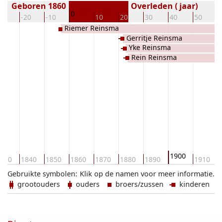
Geboren 1860
Overleden ( jaar)
0
30
-20
-10
10
20
30
40
50
Riemer Reinsma
Gerritje Reinsma
Yke Reinsma
Rein Reinsma
1900
830
1840
1850
1860
1870
1880
1890
1910
Gebruikte symbolen:
Klik op de namen voor meer informatie.
grootouders
ouders
broers/zussen
kinderen