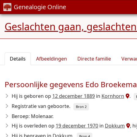
Genealogie Online
Geslachten gaan, geslachten
Details
Afbeeldingen
Directe familie
Verwa
Persoonlijke gegevens Edo Broekema
Hij is geboren op
12 december 1889
in
Kornhorn
.
Registratie van geboorte.
Bron 2
Beroep: Molenaar.
Hij is overleden op
19 december 1970
in
Dokkum
, h
Hij is begraven in
Dokkum
.
Bron 4