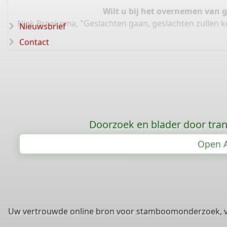
Wilt u bij het overnemen van 
Niek Broekema, "Geslachten gaan, geslachten zullen 
Nieuwsbrief
Contact
Doorzoek en blader door tran
Open A
Uw vertrouwde online bron voor stamboomonderzoek, 