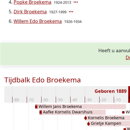
Popke Broekema
1924-2013
Dirk Broekema
1927-1999
Willem Edo Broekema
1926-1934
Heeft u aanvu
D
Tijdbalk Edo Broekema
Geboren 1889
-90
-80
-70
-60
-50
-40
-30
-20
-10
Willem Jans Broekema
Aafke Kornelis Dwarshuis
W
Kornelis Broekema
Grietje Kampen
W