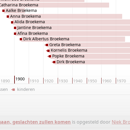
Catharina Broekema
Aalke Broekema
Anna Broekema
Alida Broekema
Jantine Broekema
Afina Broekema
Dirk Albertus Broekema
Greta Broekema
Kornelis Broekema
Popke Broekema
Dirk Broekema
1900
1890
1910
1920
1930
1940
1950
1960
1970
ussen
kinderen
gaan, geslachten zullen komen
is opgesteld door
Niek Br