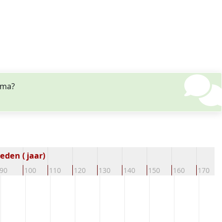
ema?
eden ( jaar)
90
100
110
120
130
140
150
160
170