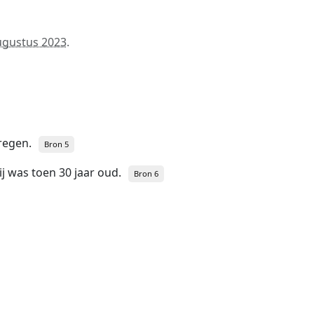
ugustus 2023
.
regen.
Bron 5
hij was toen 30 jaar oud.
Bron 6