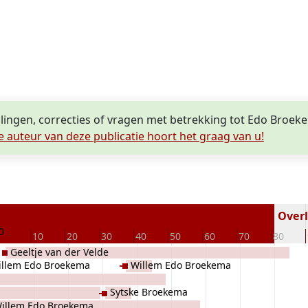
llingen, correcties of vragen met betrekking tot Edo Broek
e auteur van deze publicatie hoort het graag van u!
Overl
0
10
20
30
40
50
60
70
80
Geeltje van der Velde
illem Edo Broekema
Willem Edo Broekema
Sytske Broekema
illem Edo Broekema