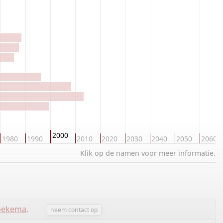
2000
1980
1990
2010
2020
2030
2040
2050
2060
Klik op de namen voor meer informatie.
oekema
.
neem contact op