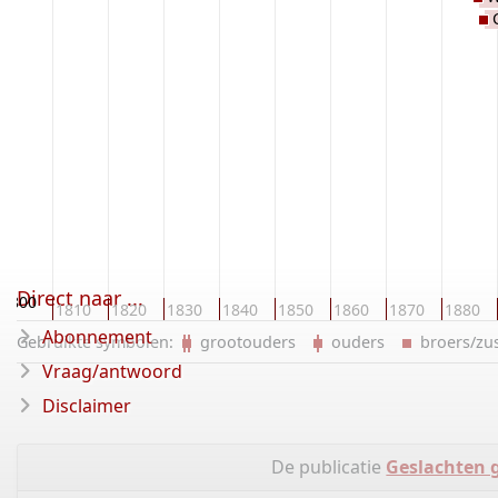
Direct naar ...
1800
1810
1820
1830
1840
1850
1860
1870
1880
Abonnement
Gebruikte symbolen:
grootouders
ouders
broers/z
Vraag/antwoord
Disclaimer
De publicatie
Geslachten 