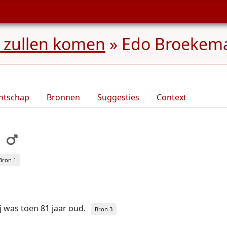
 zullen komen
»
Edo Broekema
ntschap
Bronnen
Suggesties
Context
Bron 1
ij was toen 81 jaar oud.
Bron 3