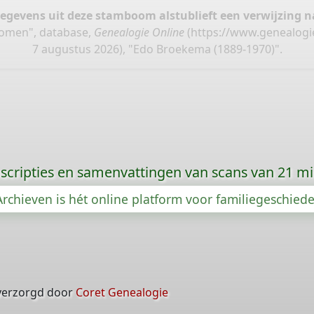
gegevens uit deze stamboom alstublieft een verwijzing
komen", database,
Genealogie Online
(
https://www.genealogie
7 augustus 2026), "Edo Broekema (1889-1970)".
scripties en samenvattingen van scans van 21 m
rchieven is hét online platform voor familiegeschied
verzorgd door
Coret Genealogie