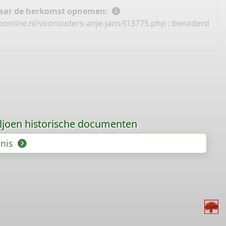
 naar de herkomst opnemen:
online.nl/voorouders-anje-jans/I13775.php
: benaderd
iljoen historische documenten
enis