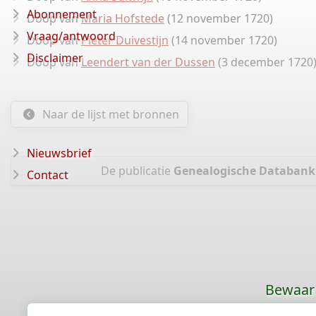
Abonnement
Doop van
Maria Hofstede
(12 november 1720)
Vraag/antwoord
Doop van
Pieter Duivestijn
(14 november 1720)
Disclaimer
Doop van
Leendert van der Dussen
(3 december 1720
Naar de lijst met bronnen
Nieuwsbrief
De publicatie
Genealogische Databank 
Contact
Bewaar 