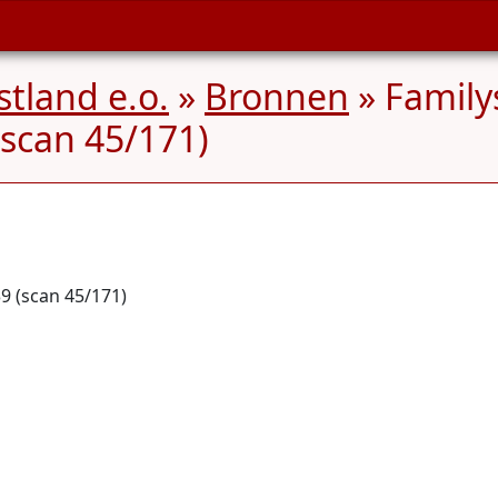
tland e.o.
»
Bronnen
» Family
scan 45/171)
9 (scan 45/171)