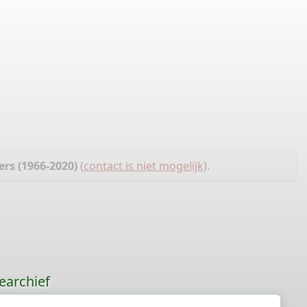
rs (1966-2020)
(
contact is niet mogelijk
).
earchief