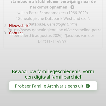
stamboom alstublieft een verwijzing naar de
herkomst opnemen:
wijlen Petra Schoenmakers (1966-2020),
"Genealogische Databank Westland e.o.",
database,
Genealogie Online
Nieuwsbrief
(
https://www.genealogieonline.nl/verzameling-petra-
Contact
: benaderd 6 augustus 2026), "Jacobus van der
Drift (1711-????)".
Bewaar uw familiegeschiedenis, vorm
een digitaal familiearchief
Probeer Familie Archivaris eens uit