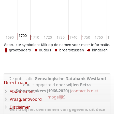
1700
0
1690
1710
1720
1730
1740
1750
1760
177
Gebruikte symbolen:
Klik op de namen voor meer informatie.
grootouders
ouders
broers/zussen
kinderen
De publicatie
Genealogische Databank Westland
Direct naar ...
e.o.
is opgesteld door
wijlen Petra
Schoenmakers (1966-2020)
(
contact is niet
Abonnement
mogelijk
).
Vraag/antwoord
Disclaimer
Wilt u bij het overnemen van gegevens uit deze