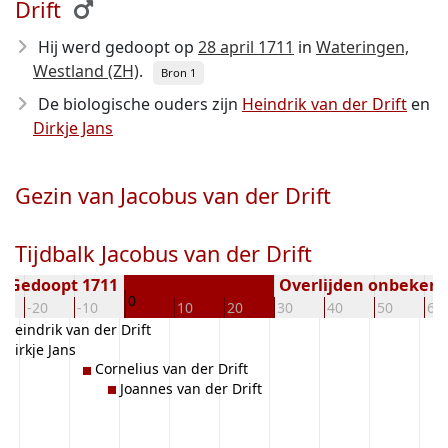
Drift
Hij werd gedoopt op
28 april 1711
in
Wateringen,
Westland (ZH)
.
Bron 1
De biologische ouders zijn
Heindrik van der Drift
en
Dirkje Jans
Gezin van Jacobus van der Drift
Tijdbalk Jacobus van der Drift
Gedoopt 1711
Overlijden onbeken
0
-20
-10
10
20
30
40
50
60
Heindrik van der Drift
Dirkje Jans
Cornelius van der Drift
Joannes van der Drift